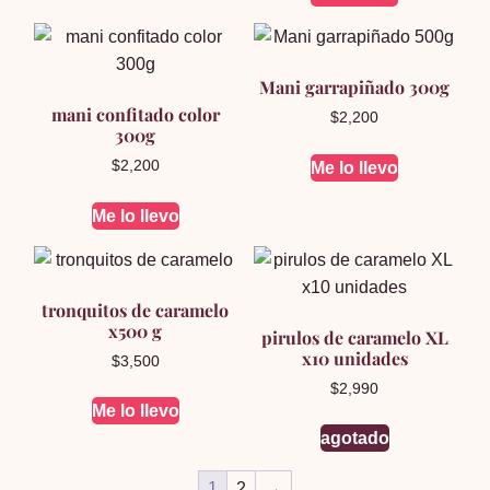
Mani garrapiñado 300g
mani confitado color
$
2,200
300g
$
2,200
Me lo llevo
Me lo llevo
tronquitos de caramelo
x500 g
pirulos de caramelo XL
x10 unidades
$
3,500
$
2,990
Me lo llevo
agotado
1
2
→