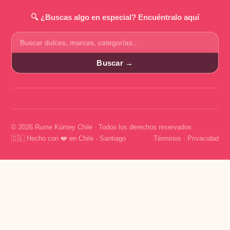
🔍 ¿Buscas algo en especial? Encuéntralo aquí
Buscar
productos
Buscar →
© 2026 Rume Kümey Chile · Todos los derechos reservados
🇨🇱 Hecho con ❤️ en Chile · Santiago
Términos
·
Privacidad