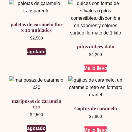
paletas de caramelo flor
x 20 unidades
$
2,500
pitos dulces 1kilo
agotado
$
4,200
Me lo llevo
mariposas de caramelo
x20
Gajitos de caramelo
$
2,500
$
2,800
agotado
Me lo llevo