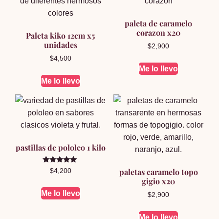
paleta de caramelo
corazon x20
Paleta kiko 12cm x5
unidades
$
2,900
$
4,500
Me lo llevo
Me lo llevo
pastillas de pololeo 1 kilo
Valorado en
paletas caramelo topo
$
4,200
5.00
gigio x20
de 5
Me lo llevo
$
2,900
Me lo llevo