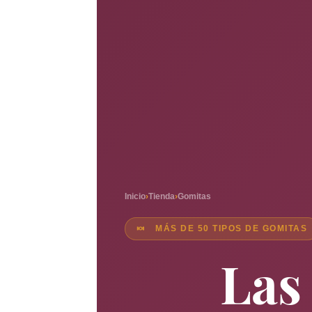
Inicio
›
Tienda
›
Gomitas
🍬 MÁS DE 50 TIPOS DE GOMITAS
Las