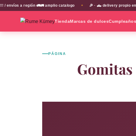
región 🚛🚛 amplio catalogo
🎉 · 🛻 delivery propio en EN TODA 
✦
Tienda
Marcas de dulces
Cumpleaño
PÁGINA
Gomitas 