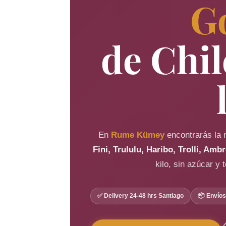
G
de Chil
🍬
🐊
🍋
🐻
🫀
🍭
En
Rume Kümey
encontrarás la 
Fini, Trululu, Haribo, Trolli, Amb
kilo, sin azúcar y 
✅ Delivery 24-48 hrs Santiago
📦 Envíos