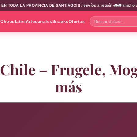
LA PROVINCIA DE SANTIAGO!!! / envíos a región 🚛🚛 amplio catalogo
s
Chocolates
Artesanales
Snacks
Ofertas
Buscar
dulces...
Chile – Frugele, Mogu
más