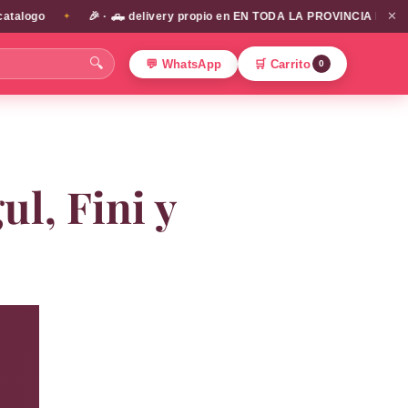
✕
🎉 · 🛻 delivery propio en EN TODA LA PROVINCIA DE SANTIAGO!!! / e
✦
🔍
💬 WhatsApp
🛒 Carrito
0
l, Fini y