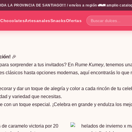
LA PROVINCIA DE SANTIAGO!!! / envíos a región 🚛🚛 amplio catalogo
s
Chocolates
Artesanales
Snacks
Ofertas
Buscar
dulces...
ción!
🎉
para sorprender a tus invitados? En
Rume Kumey
, tenemos una
es clásicos hasta opciones modernas, aquí encontrarás lo que 
corar y dar un toque de alegría y color a cada rincón de tu ce
dad y variedad que necesitas.
re con un toque especial. ¡Celebra en grande y endulza los me