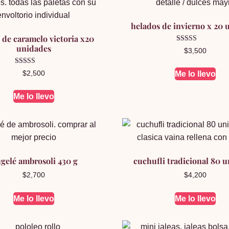
helados de invierno x 20 
 de caramelo victoria x20
unidades
Valorado en
$
3,500
5.00
de 5
Valorado en
$
2,500
Me lo llevo
5.00
de 5
Me lo llevo
ugelé ambrosoli 430 g
cuchufli tradicional 80 
$
2,700
$
4,200
Me lo llevo
Me lo llevo