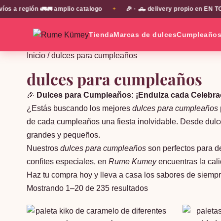
región 🚛🚛 amplio catalogo
🎉 · 🛻 delivery propio en EN TODA 
✦
Tienda
Marcas de dulces
Cumpleaño
Inicio
/ dulces para cumpleaños
dulces para cumpleaños
🎉
Dulces para Cumpleaños: ¡Endulza cada Celebra
¿Estás buscando los mejores
dulces para cumpleaños
de cada cumpleaños una fiesta inolvidable. Desde dulc
grandes y pequeños.
Nuestros
dulces para cumpleaños
son perfectos para de
confites especiales, en
Rume Kumey
encuentras la cali
Haz tu compra hoy y lleva a casa los sabores de siemp
Ordenado
Mostrando 1–20 de 235 resultados
por
popularidad