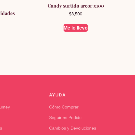
Candy surtido arcor x100
nidades
$
3,500
Me lo llevo
AYUDA
Kumey
Cómo Comprar
Seguir mi Pedido
s
Cambios y Devoluciones