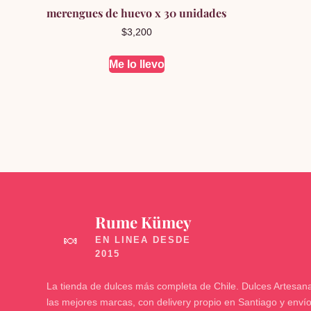
merengues de huevo x 30 unidades
$
3,200
Me lo llevo
Rume Kümey
🍬
La tienda de dulces más completa de Chile. Dulces Artesana
las mejores marcas, con delivery propio en Santiago y enví