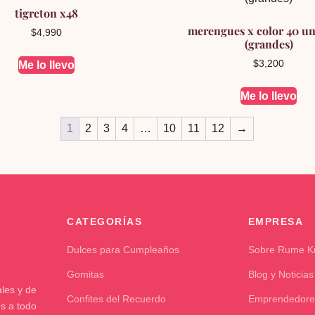
tigreton x48
merengues x color 40 u
$
4,990
(grandes)
$
3,200
Me lo llevo
Me lo llevo
1
2
3
4
…
10
11
12
→
CATEGORÍAS
EMPRESA
Dulces para Cumpleaños
Sobre Rume 
Gomitas
Blog y Noticias
les y de
Confites del Recuerdo
Emprendedore
os a todo