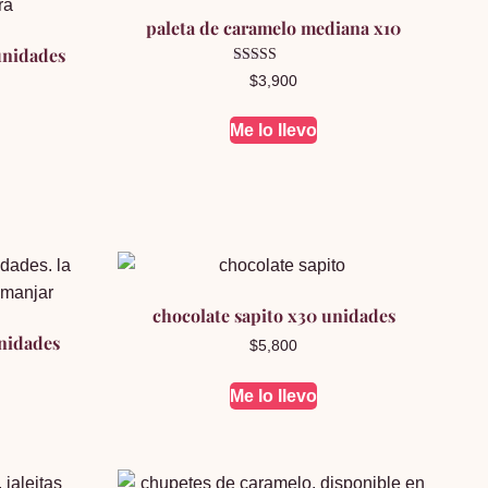
paleta de caramelo mediana x10
unidades
Valorado en
$
3,900
5.00
de 5
Me lo llevo
chocolate sapito x30 unidades
unidades
$
5,800
Me lo llevo