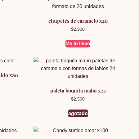
chupetes de caramelo x20
$
2,900
Me lo llevo
tido x80
paleta boquita mabu x24
$
2,500
agotado