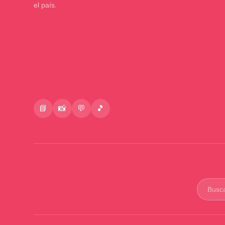
el país.
📘
📸
💬
🎵
Buscar
product