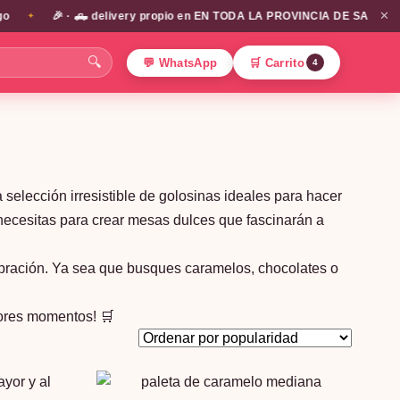
✕
🎉 · 🛻 delivery propio en EN TODA LA PROVINCIA DE SANTIAGO!!! / 
✦
🔍
💬 WhatsApp
🛒 Carrito
4
 selección irresistible de golosinas ideales para hacer
necesitas para crear mesas dulces que fascinarán a
lebración. Ya sea que busques caramelos, chocolates o
jores momentos! 🛒