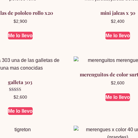
llas de pololeo rollo x20
mini jaleas x 50
$
2,900
$
2,400
Me lo llevo
Me lo llevo
merenguitos de color sur
galleta 303
$
2,600
Valorado en
Me lo llevo
$
2,600
5.00
de 5
Me lo llevo