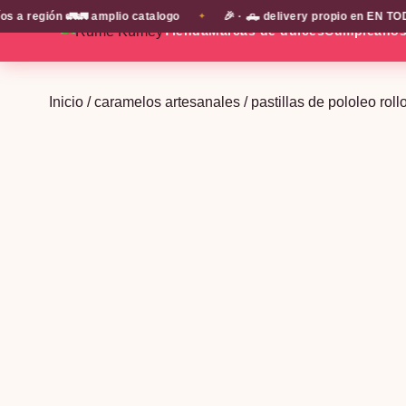
ión 🚛🚛 amplio catalogo
🎉 · 🛻 delivery propio en EN TODA LA 
✦
Tienda
Marcas de dulces
Cumpleaño
Inicio
/
caramelos artesanales
/ pastillas de pololeo roll