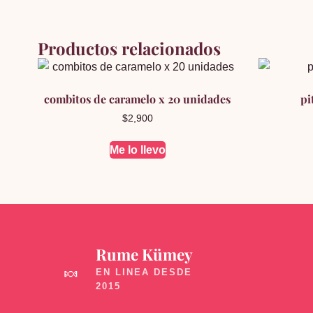
Productos relacionados
combitos de caramelo x 20 unidades
pi
$
2,900
Me lo llevo
Rume Kümey
🍬