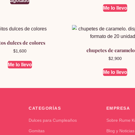
agotado
Me lo llevo
tos dulces de colores
chupetes de caramelo
$
1,600
$
2,900
Me lo llevo
Me lo llevo
CATEGORÍAS
EMPRESA
Dulces para Cumpleaños
Sobre Rume 
Gomitas
Blog y Noticias