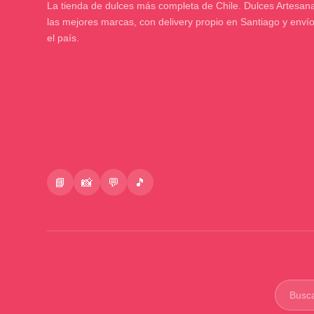
La tienda de dulces más completa de Chile. Dulces Artesana
las mejores marcas, con delivery propio en Santiago y enví
el país.
📘
📸
💬
🎵
Buscar
product