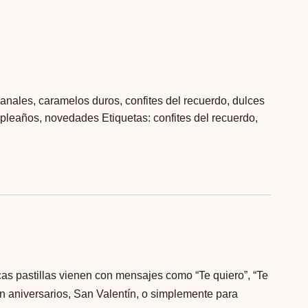
sanales
,
caramelos duros
,
confites del recuerdo
,
dulces
mpleaños
,
novedades
Etiquetas:
confites del recuerdo
,
s pastillas vienen con mensajes como “Te quiero”, “Te
en aniversarios, San Valentín, o simplemente para