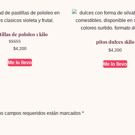
tillas de pololeo 1 kilo
pitos dulces 1kilo
Valorado en
$
4,200
$
4,200
5.00
de 5
Me lo llevo
Me lo llevo
os campos requeridos están marcados
*