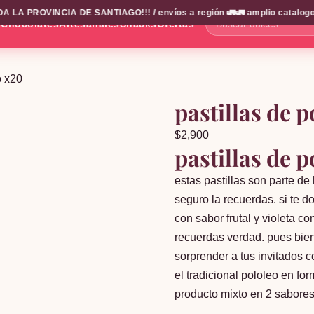
PROVINCIA DE SANTIAGO!!! / envíos a región 🚛🚛 amplio catalogo
✦
s
Chocolates
Artesanales
Snacks
Ofertas
Buscar
dulces...
o x20
pastillas de p
$
2,900
pastillas de p
estas pastillas son parte de 
seguro la recuerdas. si te d
con sabor frutal y violeta c
recuerdas verdad. pues bien
sorprender a tus invitados c
el tradicional pololeo en for
producto mixto en 2 sabores. 