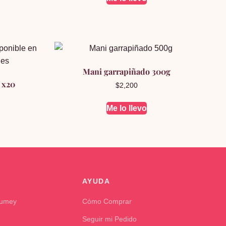
Mani garrapiñado 300g
 x20
$
2,200
Me lo llevo
AYUDA
Kumey
Cómo Comprar
Seguir mi Pedido