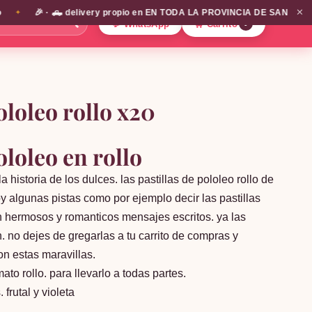
✕
🎉 · 🛻 delivery propio en EN TODA LA PROVINCIA DE SANTIAGO!!! / env
🔍
💬 WhatsApp
🛒 Carrito
0
ololeo rollo x20
ololeo en rollo
la historia de los dulces. las pastillas de pololeo rollo de
oy algunas pistas como por ejemplo decir las pastillas
on hermosos y romanticos mensajes escritos. ya las
. no dejes de gregarlas a tu carrito de compras y
on estas maravillas.
mato rollo. para llevarlo a todas partes.
frutal y violeta