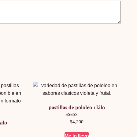
pastillas de pololeo 1 kilo
Valorado en
kilo
$
4,200
5.00
de 5
Me lo llevo