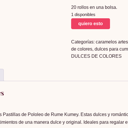
20 rollos en una bolsa.
1 disponibles
pastillas
quiero esto
de
pololeo
Categorías:
caramelos arte
rollo
de colores
,
dulces para cu
x20
DULCES DE COLORES
cantidad
es
 Pastillas de Pololeo de Rume Kumey. Estas dulces y romántica
ntimientos de una manera dulce y original. Ideales para regalar 