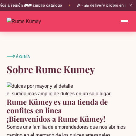
✕
región 🚛🚛 amplio catalogo
🎉 · 🛻 delivery propio en EN TODA 
✦
PÁGINA
Sobre Rume Kumey
el surtido mas amplio de dulces en un solo lugar
Rume Kümey es una tienda de
confites en linea
¡Bienvenidos a Rume Kümey!
Somos una familia de emprendedores que nos abrimos
camino en el mercado de los dulces artesanales