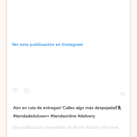
Ver esta publicación en Instagram
Aún en ruta de entregas! Calles algo más despejada💃🕺
#tiendadedulces🍬 #tiendaonline #delivery
Una publicación compartida de
Rume Kümey
(@rumekumey) el