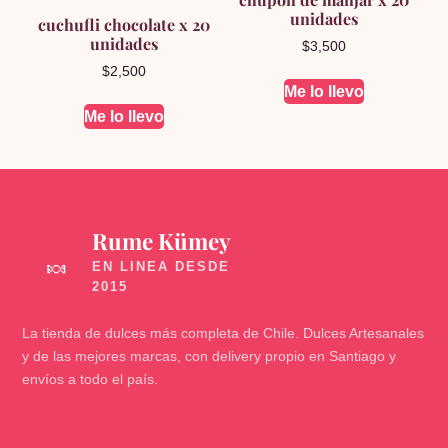
unidades
cuchufli chocolate x 20
unidades
$
3,500
$
2,500
Me lo llevo
Me lo llevo
Rume Kümey
🍬
La tienda de dulces más completa de Chile. Dulces Artesanales
y de las mejores marcas, con delivery propio en Santiago y
envíos a todo el país.