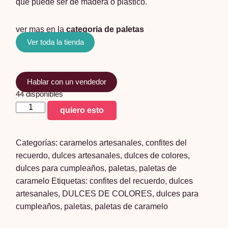
que puede ser de madera o plastico.
ver mas en la
categoria de paletas
Ver toda la tienda
Hablar con un vendedor
44 disponibles
Paleta
quiero esto
kiko
12cm
Categorías:
caramelos artesanales
,
confites del
x5
recuerdo
,
dulces artesanales
,
dulces de colores
,
unidades
dulces para cumpleaños
,
paletas
,
paletas de
cantidad
caramelo
Etiquetas:
confites del recuerdo
,
dulces
artesanales
,
DULCES DE COLORES
,
dulces para
cumpleaños
,
paletas
,
paletas de caramelo