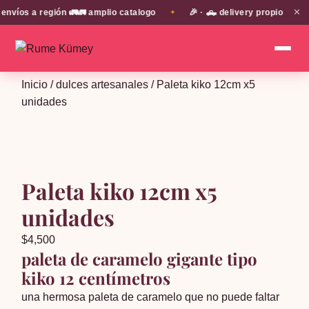
✕
s a región 🚛🚛 amplio catalogo
🎉 · 🛻 delivery propio en EN T
✦
Inicio
/
dulces artesanales
/ Paleta kiko 12cm x5
unidades
Paleta kiko 12cm x5
unidades
$
4,500
paleta de caramelo gigante tipo
kiko 12 centímetros
una hermosa paleta de caramelo que no puede faltar