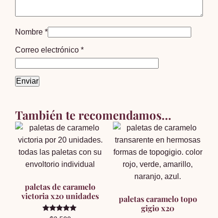
Nombre
*
Correo electrónico
*
También te recomendamos…
paletas de caramelo
victoria x20 unidades
paletas caramelo topo
gigio x20
Valorado en