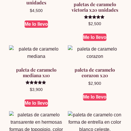
unidades
paletas de caramelo
victoria x20 unidades
$
4,500
Valorado en
Me lo llevo
$
2,500
5.00
de 5
Me lo llevo
paleta de caramelo
paleta de caramelo
mediana x10
corazon x20
$
2,900
Valorado en
$
3,900
5.00
de 5
Me lo llevo
Me lo llevo