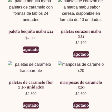
paleta boquita mabu x24
paletas corazon mabu
x24
$
2,500
$
2,790
agotado
agotado
paletas de caramelo flor
mariposas de caramelo
x 20 unidades
x20
$
2,500
$
2,500
agotado
agotado