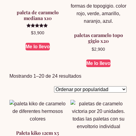
paleta de caramelo
mediana x10
Valorado en
$
3,900
paletas caramelo topo
5.00
de 5
gigio x20
Me lo llevo
$
2,900
Me lo llevo
Ordenado
Mostrando 1–20 de 24 resultados
por
popularidad
Paleta kiko 12cm x5