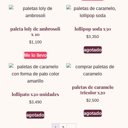
paleta loly de ambrosoli
lollipop soda x30
x 10
$
3,350
$
1,100
agotado
Me lo llevo
paletas de caramelo
tricolor x20
lollipato x20 unidades
$
2,500
$
3,490
agotado
agotado