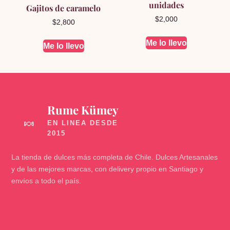
unidades
Gajitos de caramelo
$
2,000
$
2,800
Me lo llevo
Me lo llevo
Rume Kümey
🍬
La tienda de dulces más completa de Chile. Dulces Artesanales
y de las mejores marcas, con delivery propio en Santiago y
envíos a todo el país.