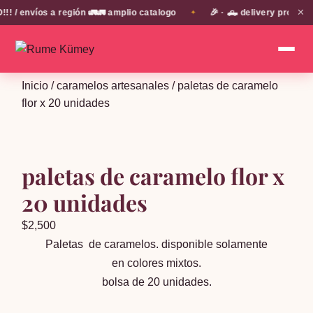
✕
 envíos a región 🚛🚛 amplio catalogo
🎉 · 🛻 delivery propio e
✦
Inicio
/
caramelos artesanales
/ paletas de caramelo
flor x 20 unidades
paletas de caramelo flor x
20 unidades
$
2,500
Paletas de caramelos. disponible solamente
en colores mixtos.
bolsa de 20 unidades.