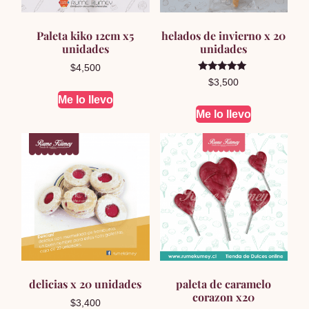
Paleta kiko 12cm x5
helados de invierno x 20
unidades
unidades
$
4,500
Valorado en
$
3,500
5.00
de 5
Me lo llevo
Me lo llevo
delicias x 20 unidades
paleta de caramelo
corazon x20
$
3,400