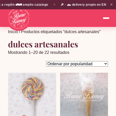
✕
n 🚛🚛 amplio catalogo
🎉 · 🛻 delivery propio en EN TODA LA PR
✦
Inicio
/ Productos etiquetados “dulces artesanales”
dulces artesanales
Ordenado
Mostrando 1–20 de 22 resultados
por
popularidad