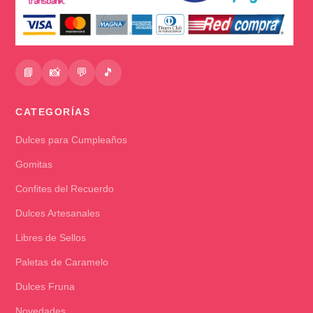
📘
📸
💬
🎵
CATEGORÍAS
Dulces para Cumpleaños
Gomitas
Confites del Recuerdo
Dulces Artesanales
Libres de Sellos
Paletas de Caramelo
Dulces Fruna
Novedades