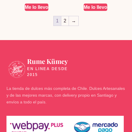
Me lo llevo
Me lo llevo
1
2
→
Rume Kümey
🍬
La tienda de dulces más completa de Chile. Dulces Artesanales
y de las mejores marcas, con delivery propio en Santiago y
envíos a todo el país.