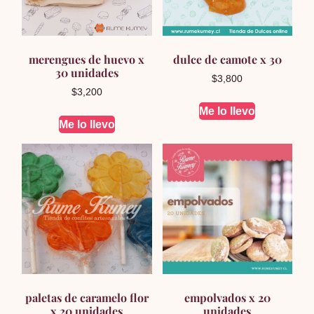
merengues de huevo x
dulce de camote x 30
30 unidades
$
3,800
$
3,200
Me lo llevo
Me lo llevo
paletas de caramelo flor
empolvados x 20
x 20 unidades
unidades