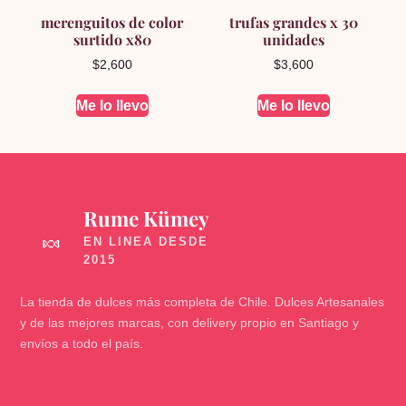
merenguitos de color
trufas grandes x 30
surtido x80
unidades
$
2,600
$
3,600
Me lo llevo
Me lo llevo
Rume Kümey
🍬
La tienda de dulces más completa de Chile. Dulces Artesanales
y de las mejores marcas, con delivery propio en Santiago y
envíos a todo el país.