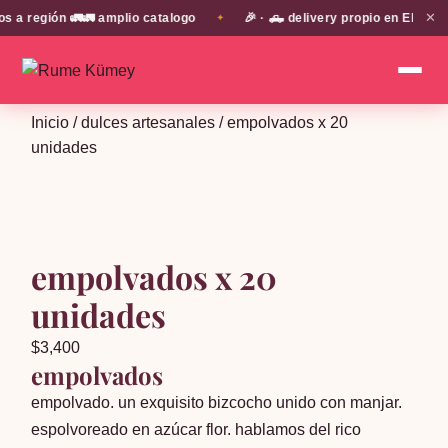
✕
 región 🚛🚛 amplio catalogo
🎉 · 🛻 delivery propio en EN TODA
✦
Inicio
/
dulces artesanales
/ empolvados x 20
unidades
empolvados x 20
unidades
$
3,400
empolvados
empolvado. un exquisito bizcocho unido con manjar.
espolvoreado en azúcar flor. hablamos del rico