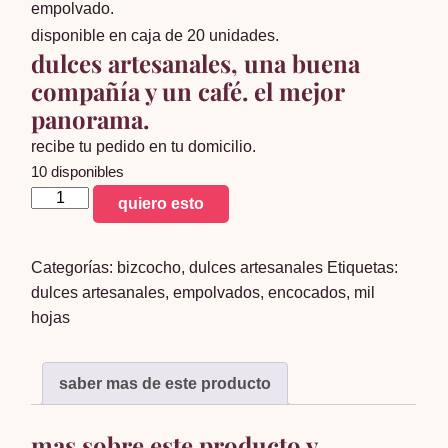
empolvado.
disponible en caja de 20 unidades.
dulces artesanales, una buena
compañía y un café. el mejor
panorama.
recibe tu pedido en tu domicilio.
10 disponibles
empolvados
quiero esto
x
20
Categorías:
bizcocho
,
dulces artesanales
Etiquetas:
unidades
dulces artesanales
,
empolvados
,
encocados
,
mil
cantidad
hojas
saber mas de este producto
mas sobre este producto y