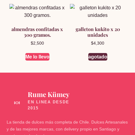
almendras confitadas x
galleton kukito x 20
300 gramos.
unidades
$
2,500
$
4,300
Me lo llevo
agotado
Rume Kümey
🍬
La tienda de dulces más completa de Chile. Dulces Artesanales
y de las mejores marcas, con delivery propio en Santiago y