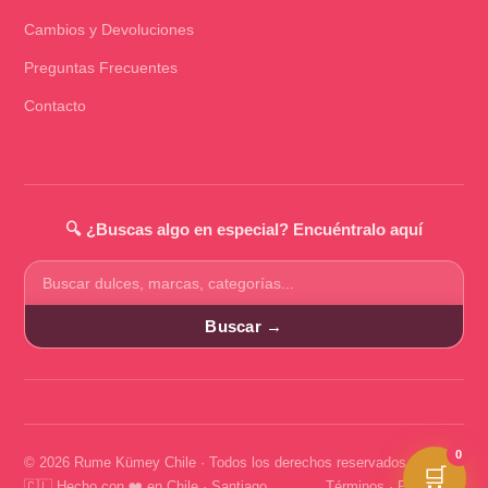
Cambios y Devoluciones
Preguntas Frecuentes
Contacto
🔍 ¿Buscas algo en especial? Encuéntralo aquí
Buscar
productos
Buscar →
0
© 2026 Rume Kümey Chile · Todos los derechos reservados
🛒
🇨🇱 Hecho con ❤️ en Chile · Santiago
Términos
·
Privacidad