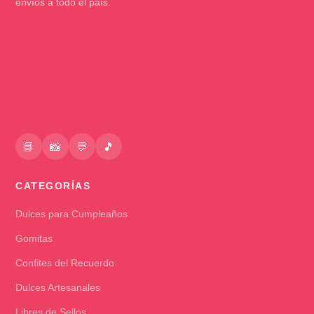
envíos a todo el país.
📘
📸
💬
🎵
CATEGORÍAS
Dulces para Cumpleaños
Gomitas
Confites del Recuerdo
Dulces Artesanales
Libres de Sellos