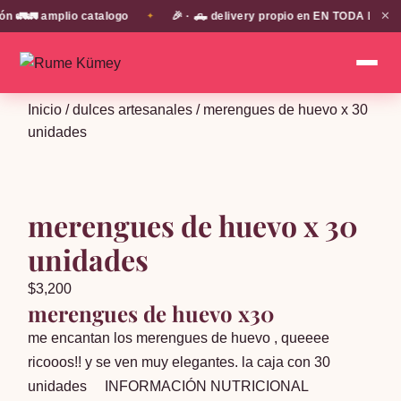
✕
🚛 amplio catalogo
🎉 · 🛻 delivery propio en EN TODA LA PROVI
✦
Inicio
/
dulces artesanales
/ merengues de huevo x 30
unidades
merengues de huevo x 30
unidades
$
3,200
merengues de huevo x30
me encantan los merengues de huevo , queeee
ricooos!! y se ven muy elegantes. la caja con 30
unidades
INFORMACIÓN NUTRICIONAL