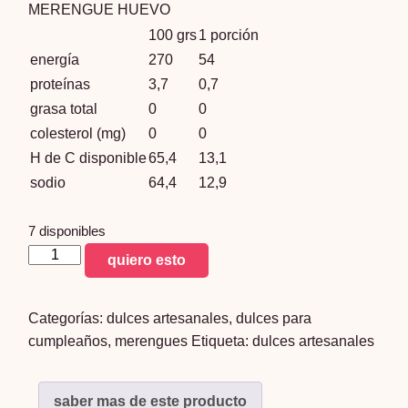
MERENGUE HUEVO
100 grs
1 porción
energía
270
54
proteínas
3,7
0,7
grasa total
0
0
colesterol (mg)
0
0
H de C disponible
65,4
13,1
sodio
64,4
12,9
7 disponibles
merengues
quiero esto
de
huevo
Categorías:
dulces artesanales
,
dulces para
x
cumpleaños
,
merengues
Etiqueta:
dulces artesanales
30
unidades
cantidad
saber mas de este producto