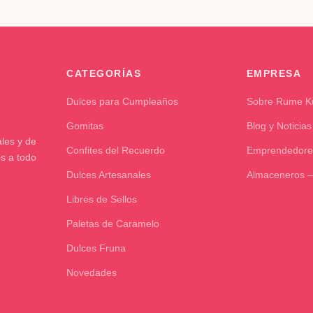
CATEGORÍAS
EMPRESA
Dulces para Cumpleaños
Sobre Rume 
Gomitas
Blog y Noticias
les y de
Confites del Recuerdo
Emprendedore
os a todo
Dulces Artesanales
Almaceneros –
Libres de Sellos
Paletas de Caramelo
Dulces Fruna
Novedades