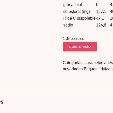
grasa total
0
4
colesterol (mg)
137,1
4
H de C disponible
47,1
1
sodio
124,8
4
1 disponibles
dulce
quiero esto
de
camote
Categorías:
caramelos arte
x
novedades
Etiqueta:
dulces
30
cantidad
es