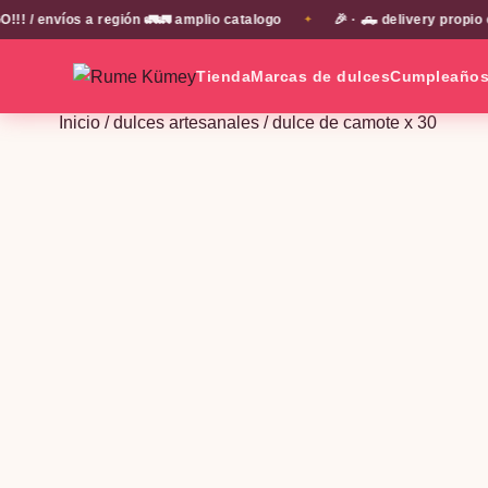
víos a región 🚛🚛 amplio catalogo
🎉 · 🛻 delivery propio en E
✦
Tienda
Marcas de dulces
Cumpleaño
Inicio
/
dulces artesanales
/ dulce de camote x 30