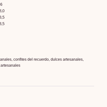
,6
8,0
8,5
3,5
sanales
,
confites del recuerdo
,
dulces artesanales
,
 artesanales