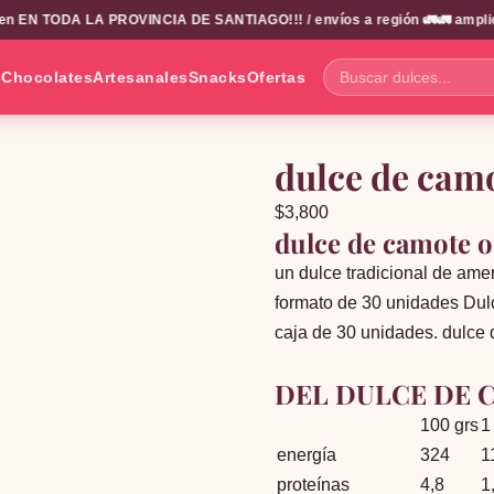
N TODA LA PROVINCIA DE SANTIAGO!!! / envíos a región 🚛🚛 amplio cata
s
Chocolates
Artesanales
Snacks
Ofertas
Buscar
dulces...
dulce de camo
$
3,800
dulce de camote o
un dulce tradicional de amer
formato de 30 unidades Dulc
caja de 30 unidades. dulc
INFORMA
DEL DULCE DE 
100 grs
1
energía
324
1
proteínas
4,8
1