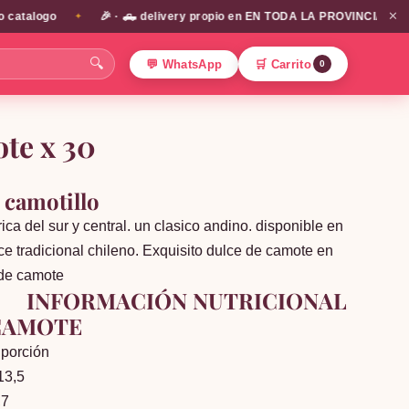
✕
logo
🎉 · 🛻 delivery propio en EN TODA LA PROVINCIA DE SANTIAG
✦
🔍
💬 WhatsApp
🛒 Carrito
0
te x 30
 camotillo
ica del sur y central. un clasico andino. disponible en
e tradicional chileno. Exquisito dulce de camote en
e de camote
CIÓN NUTRICIONAL
CAMOTE
 porción
13,5
,7