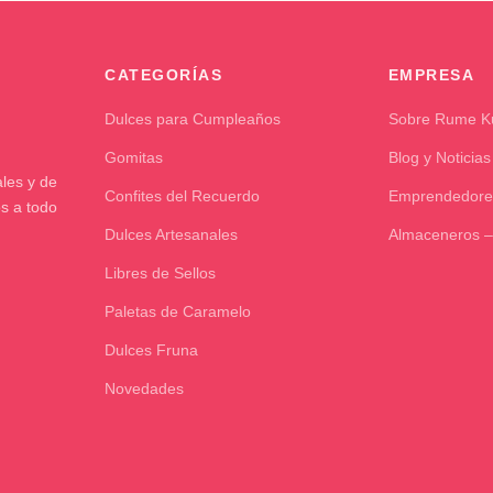
CATEGORÍAS
EMPRESA
Dulces para Cumpleaños
Sobre Rume 
Gomitas
Blog y Noticias
les y de
Confites del Recuerdo
Emprendedore
os a todo
Dulces Artesanales
Almaceneros –
Libres de Sellos
Paletas de Caramelo
Dulces Fruna
Novedades