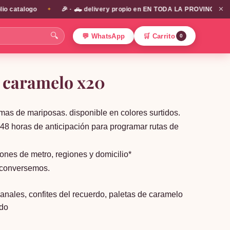
✕
catalogo
🎉 · 🛻 delivery propio en EN TODA LA PROVINCIA DE SAN
✦
🔍
💬 WhatsApp
🛒 Carrito
0
 caramelo x20
mas de mariposas. disponible en colores surtidos.
48 horas de anticipación para programar rutas de
ones de metro, regiones y domicilio*
? conversemos.
sanales
,
confites del recuerdo
,
paletas de caramelo
rdo