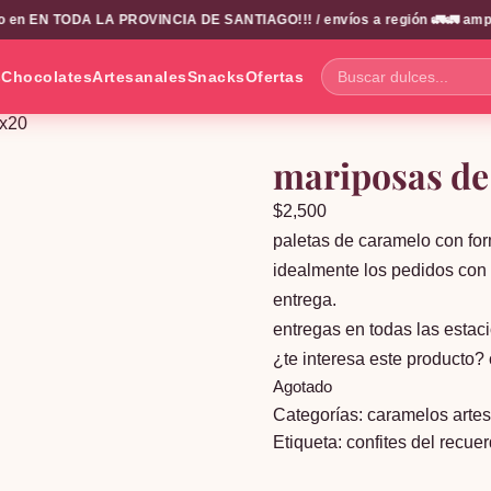
en EN TODA LA PROVINCIA DE SANTIAGO!!! / envíos a región 🚛🚛 amplio 
s
Chocolates
Artesanales
Snacks
Ofertas
Buscar
dulces...
 x20
mariposas de
$
2,500
paletas de caramelo con for
idealmente los pedidos con 
entrega.
entregas en todas las estaci
¿te interesa este producto
Agotado
Categorías:
caramelos arte
Etiqueta:
confites del recue