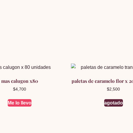
mas calugon x80
paletas de caramelo flor x 
$
4,700
$
2,500
Me lo llevo
agotado