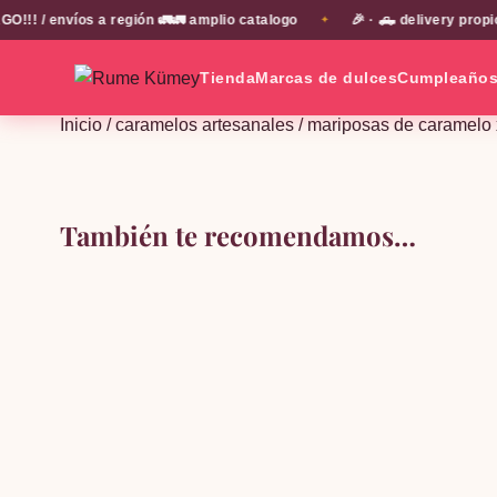
/ envíos a región 🚛🚛 amplio catalogo
🎉 · 🛻 delivery propio 
✦
Tienda
Marcas de dulces
Cumpleaño
Inicio
/
caramelos artesanales
/ mariposas de caramelo
También te recomendamos…