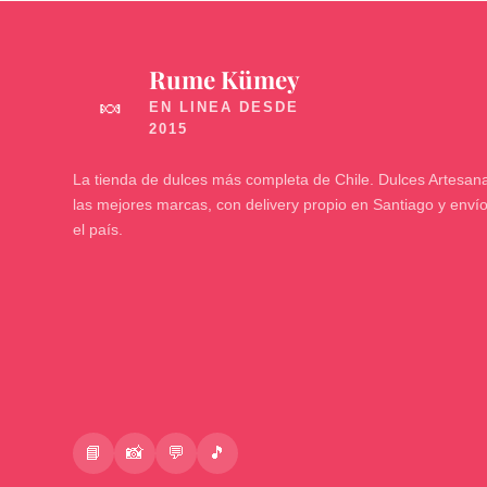
Rume Kümey
🍬
La tienda de dulces más completa de Chile. Dulces Artesana
las mejores marcas, con delivery propio en Santiago y enví
el país.
📘
📸
💬
🎵