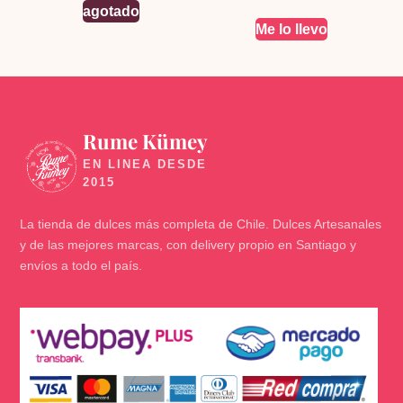
de 5
agotado
Me lo llevo
Rume Kümey
🍬
La tienda de dulces más completa de Chile. Dulces Artesanales
y de las mejores marcas, con delivery propio en Santiago y
envíos a todo el país.