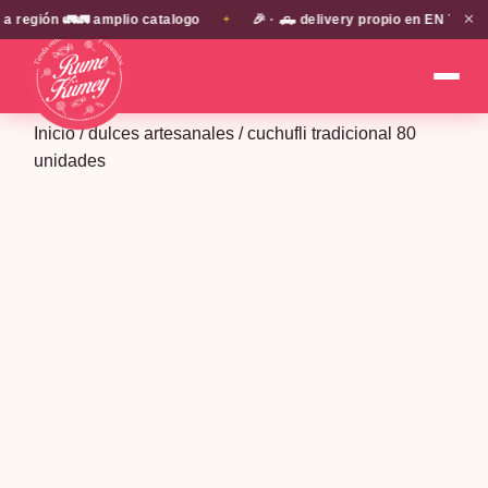
✕
ión 🚛🚛 amplio catalogo
🎉 · 🛻 delivery propio en EN TODA LA 
✦
Inicio
/
dulces artesanales
/ cuchufli tradicional 80
unidades