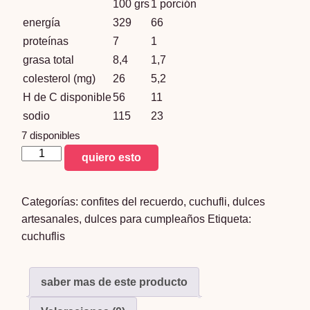
100 grs
1 porción
energía
329
66
proteínas
7
1
grasa total
8,4
1,7
colesterol (mg)
26
5,2
H de C disponible
56
11
sodio
115
23
7 disponibles
cuchufli
quiero esto
tradicional
80
Categorías:
confites del recuerdo
,
cuchufli
,
dulces
unidades
artesanales
,
dulces para cumpleaños
Etiqueta:
cantidad
cuchuflis
saber mas de este producto