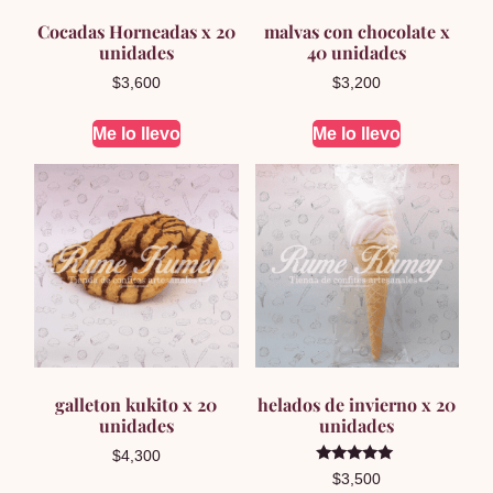
Cocadas Horneadas x 20
malvas con chocolate x
unidades
40 unidades
$
3,600
$
3,200
Me lo llevo
Me lo llevo
galleton kukito x 20
helados de invierno x 20
unidades
unidades
$
4,300
Valorado en
$
3,500
5.00