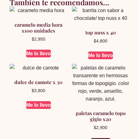
También te recomendamos…
caramelo media hora
x100 unidades
top nuss x 40
$
2,950
$
4,800
Me lo llevo
Me lo llevo
dulce de camote x 30
$
3,800
Me lo llevo
paletas caramelo topo
gigio x20
$
2,900