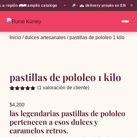
✕
gión 🚛🚛 amplio catalogo
🎉 · 🛻 delivery propio en EN TODA LA
✦
Inicio
/
dulces artesanales
/ pastillas de pololeo 1 kilo
pastillas de pololeo 1 kilo
(
1
valoración de cliente)
Valorado
1
5.00
sobre
$
4,200
5 basado
en
las legendarias pastillas de pololeo
puntuación
pertenecen a esos dulces y
de cliente
caramelos retros.