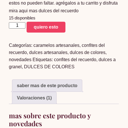
estos no pueden faltar. agrégalos a tu carrito y disfruta
mira aqui mas
dulces del recuerdo
15 disponibles
pastillas
quiero esto
de
pololeo
Categorías:
caramelos artesanales
,
confites del
1
recuerdo
,
dulces artesanales
,
dulces de colores
,
kilo
novedades
Etiquetas:
confites del recuerdo
,
dulces a
cantidad
granel
,
DULCES DE COLORES
saber mas de este producto
Valoraciones (1)
mas sobre este producto y
novedades