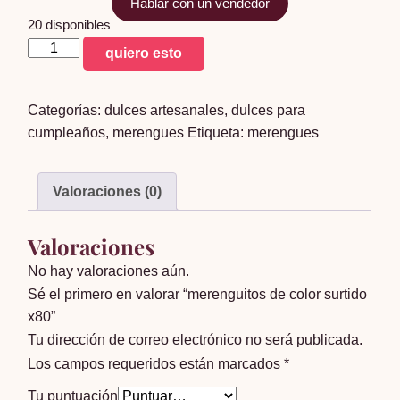
Hablar con un vendedor
20 disponibles
merenguitos
quiero esto
de
color
Categorías:
dulces artesanales
,
dulces para
surtido
cumpleaños
,
merengues
Etiqueta:
merengues
x80
cantidad
Valoraciones (0)
Valoraciones
No hay valoraciones aún.
Sé el primero en valorar “merenguitos de color surtido
x80”
Tu dirección de correo electrónico no será publicada.
Los campos requeridos están marcados
*
Tu puntuación