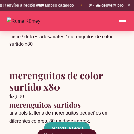
✕
envíos a región 🚛🚛 amplio catalogo
🎉 · 🛻 delivery propio en
✦
Inicio
/
dulces artesanales
/ merenguitos de color
surtido x80
merenguitos de color
surtido x80
$
2,600
merenguitos surtidos
una bolsita llena de merenguitos pequeños en
diferentes colores. 80 unidades aprox.
Ver toda la tienda