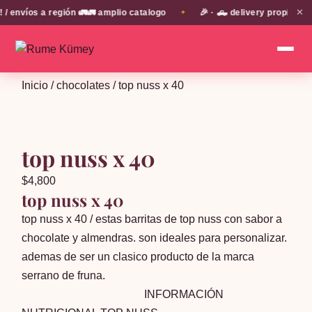
✕
víos a región 🚛🚛 amplio catalogo
🎉 · 🛻 delivery propio en E
✦
Inicio
/
chocolates
/ top nuss x 40
top nuss x 40
$
4,800
top nuss x 40
top nuss x 40 / estas barritas de top nuss con sabor a
chocolate y almendras. son ideales para personalizar.
ademas de ser un clasico producto de la marca
serrano de fruna.
INFORMACIÓN