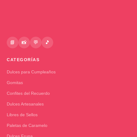
📘
📸
💬
🎵
CATEGORÍAS
Dulces para Cumpleaños
Gomitas
Confites del Recuerdo
Dulces Artesanales
Libres de Sellos
Paletas de Caramelo
Dulces Fruna