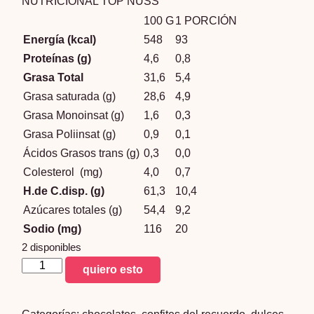
NUTRICIONAL TOP NUSS
100 G
1 PORCIÓN
Energía (kcal)
548
93
Proteínas (g)
4,6
0,8
Grasa Total
31,6
5,4
Grasa saturada (g)
28,6
4,9
Grasa Monoinsat (g)
1,6
0,3
Grasa Poliinsat (g)
0,9
0,1
Ácidos Grasos trans (g)
0,3
0,0
Colesterol (mg)
4,0
0,7
H.de C.disp. (g)
61,3
10,4
Azúcares totales (g)
54,4
9,2
Sodio (mg)
116
20
2 disponibles
top
quiero esto
nuss
x