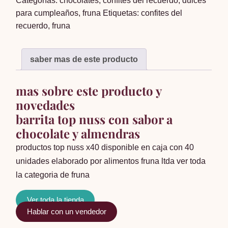
Categorías:
chocolates
,
confites del recuerdo
,
dulces
40
para cumpleaños
,
fruna
Etiquetas:
confites del
cantidad
recuerdo
,
fruna
saber mas de este producto
mas sobre este producto y
novedades
barrita top nuss con sabor a
chocolate y almendras
productos top nuss x40 disponible en caja con 40
unidades elaborado por alimentos fruna ltda
ver toda
la categoria de fruna
Ver toda la tienda
Hablar con un vendedor