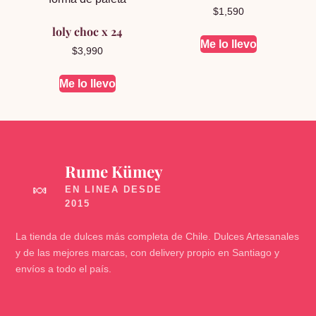
$
1,590
loly choc x 24
Me lo llevo
$
3,990
Me lo llevo
Rume Kümey
🍬
La tienda de dulces más completa de Chile. Dulces Artesanales
y de las mejores marcas, con delivery propio en Santiago y
envíos a todo el país.