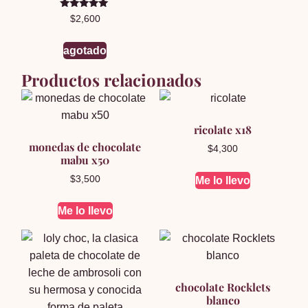
Valorado en
$
2,600
5.00
de 5
agotado
Productos relacionados
ricolate x18
monedas de chocolate
$
4,300
mabu x50
$
3,500
Me lo llevo
Me lo llevo
chocolate Rocklets
blanco