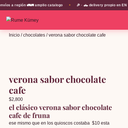
 a región 🚛🚛 amplio catalogo
🎉 · 🛻 delivery propio en EN TO
✦
Inicio
/
chocolates
/ verona sabor chocolate cafe
verona sabor chocolate
cafe
$
2,800
el clásico verona sabor chocolate
cafe de fruna
ese mismo que en los quioscos costaba $10 esta