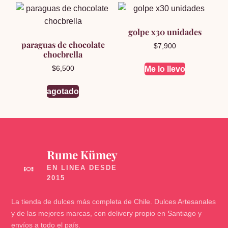
golpe x30 unidades
paraguas de chocolate
$
7,900
chocbrella
$
6,500
Me lo llevo
agotado
Rume Kümey
🍬
La tienda de dulces más completa de Chile. Dulces Artesanales
y de las mejores marcas, con delivery propio en Santiago y
envíos a todo el país.