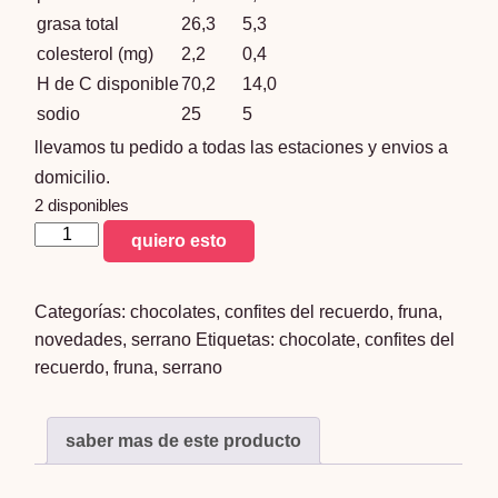
grasa total
26,3
5,3
colesterol (mg)
2,2
0,4
H de C disponible
70,2
14,0
sodio
25
5
llevamos tu pedido a todas las estaciones y envios a
domicilio.
2 disponibles
verona
quiero esto
sabor
chocolate
Categorías:
chocolates
,
confites del recuerdo
,
fruna
,
cafe
novedades
,
serrano
Etiquetas:
chocolate
,
confites del
cantidad
recuerdo
,
fruna
,
serrano
saber mas de este producto