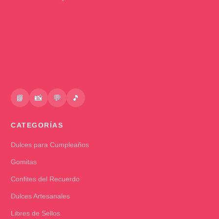
📘
📸
💬
🎵
CATEGORÍAS
Dulces para Cumpleaños
Gomitas
Confites del Recuerdo
Dulces Artesanales
Libres de Sellos