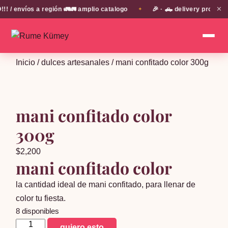
✕
 envíos a región 🚛🚛 amplio catalogo
🎉 · 🛻 delivery propio e
✦
Inicio
/
dulces artesanales
/ mani confitado color 300g
mani confitado color
300g
$
2,200
mani confitado color
la cantidad ideal de mani confitado, para llenar de
color tu fiesta.
8 disponibles
mani
quiero esto