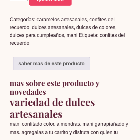
confitado
color
Categorías:
caramelos artesanales
,
confites del
300g
recuerdo
,
dulces artesanales
,
dulces de colores
,
cantidad
dulces para cumpleaños
,
mani
Etiqueta:
confites del
recuerdo
saber mas de este producto
mas sobre este producto y
novedades
variedad de dulces
artesanales
mani confitado color, almendras, mani garrapiañado y
mas. agregalas a tu carrito y disfruta con quien tu