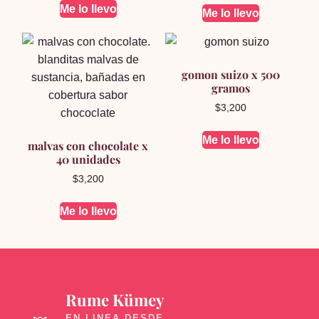
Me lo llevo
Me lo llevo
gomon suizo x 500
gramos
$
3,200
Me lo llevo
malvas con chocolate x
40 unidades
$
3,200
Me lo llevo
Rume Kümey