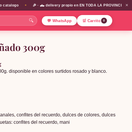
✕
alogo
🎉 · 🛻 delivery propio en EN TODA LA PROVINCIA DE SANTIA
✦
🔍
💬 WhatsApp
🛒 Carrito
0
iñado 300g
g
0g. disponible en colores surtidos rosado y blanco.
sanales
,
confites del recuerdo
,
dulces de colores
,
dulces
quetas:
confites del recuerdo
,
mani