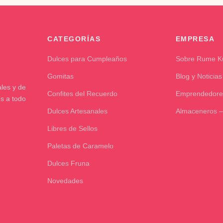
CATEGORÍAS
EMPRESA
Dulces para Cumpleaños
Sobre Rume 
Gomitas
Blog y Noticias
les y de
Confites del Recuerdo
Emprendedore
os a todo
Dulces Artesanales
Almaceneros –
Libres de Sellos
Paletas de Caramelo
Dulces Fruna
Novedades