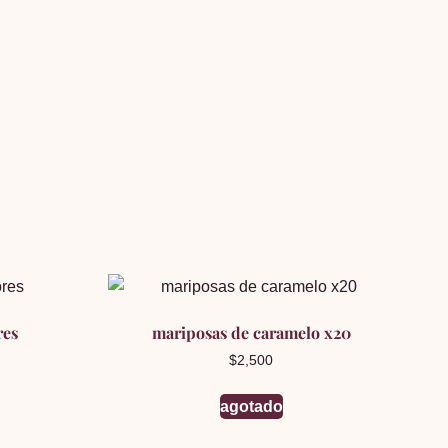
res
mariposas de caramelo x20
$
2,500
agotado