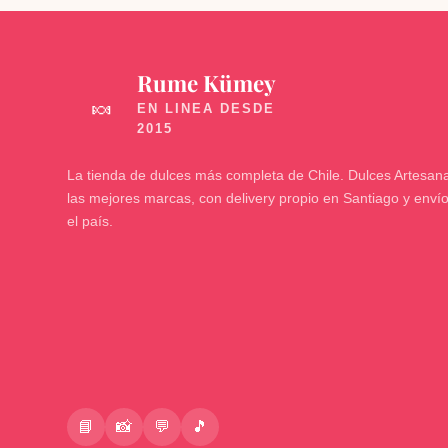
Rume Kümey
🍬
La tienda de dulces más completa de Chile. Dulces Artesana
las mejores marcas, con delivery propio en Santiago y enví
el país.
📘
📸
💬
🎵