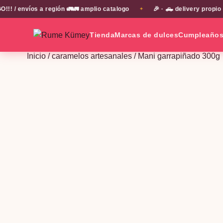
envíos a región 🚛🚛 amplio catalogo
🎉 · 🛻 delivery propio en
✦
Tienda
Marcas de dulces
Cumpleaño
Inicio
/
caramelos artesanales
/ Mani garrapiñado 300g