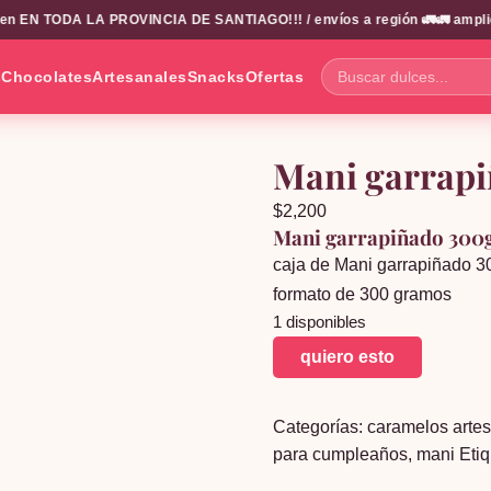
 EN TODA LA PROVINCIA DE SANTIAGO!!! / envíos a región 🚛🚛 amplio cat
s
Chocolates
Artesanales
Snacks
Ofertas
Buscar
dulces...
Mani garrap
$
2,200
Mani garrapiñado 300
caja de Mani garrapiñado 30
formato de 300 gramos
1 disponibles
Mani
quiero esto
garrapiñado
300g
Categorías:
caramelos arte
cantidad
para cumpleaños
,
mani
Eti