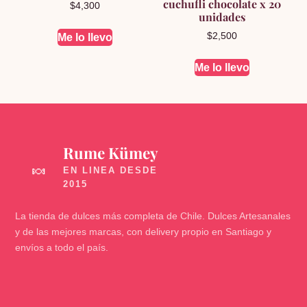
cuchufli chocolate x 20
$
4,300
unidades
$
2,500
Me lo llevo
Me lo llevo
Rume Kümey
🍬
La tienda de dulces más completa de Chile. Dulces Artesanales
y de las mejores marcas, con delivery propio en Santiago y
envíos a todo el país.