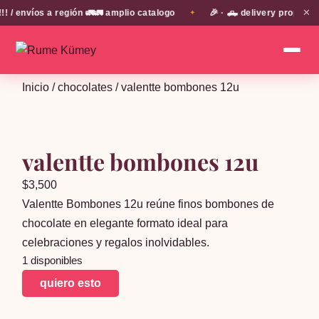
✕
envíos a región 🚛🚛 amplio catalogo
🎉 · 🛻 delivery propio en
✦
Inicio
/
chocolates
/ valentte bombones 12u
valentte bombones 12u
$
3,500
Valentte Bombones 12u reúne finos bombones de
chocolate en elegante formato ideal para
celebraciones y regalos inolvidables.
1 disponibles
valentte
quiero esto
bombones
12u