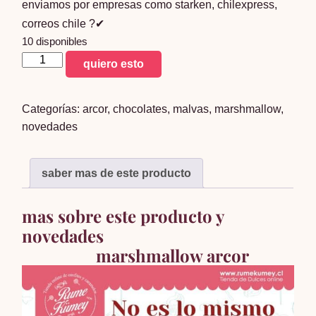
enviamos por empresas como starken, chilexpress,
correos chile ?✔
10 disponibles
Autentico
quiero esto
Marshmallow
Arcor
Categorías:
arcor
,
chocolates
,
malvas
,
marshmallow
,
cantidad
novedades
saber mas de este producto
mas sobre este producto y
novedades
marshmallow arcor