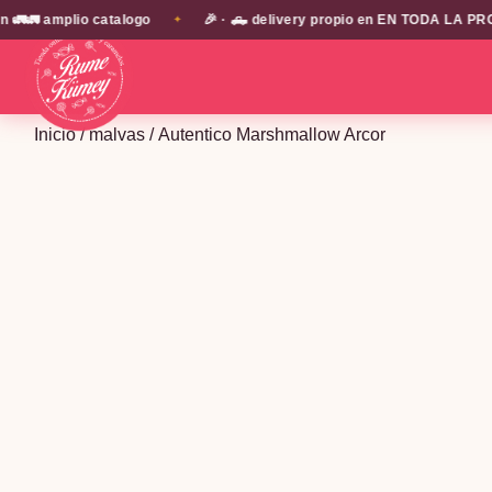
atalogo
🎉 · 🛻 delivery propio en EN TODA LA PROVINCIA DE SANT
✦
Inicio
/
malvas
/ Autentico Marshmallow Arcor