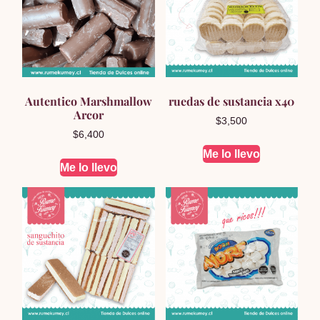
Autentico Marshmallow
ruedas de sustancia x40
Arcor
$
3,500
$
6,400
Me lo llevo
Me lo llevo