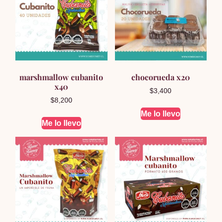
marshmallow cubanito
chocorueda x20
x40
$
3,400
$
8,200
Me lo llevo
Me lo llevo