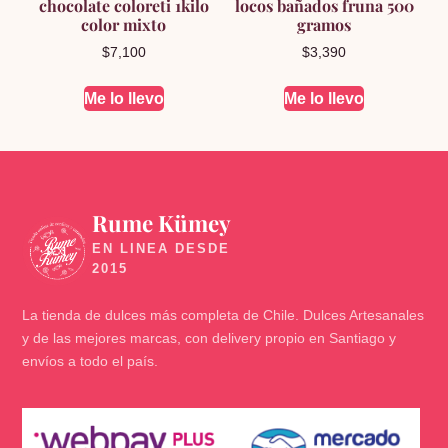
chocolate coloreti 1kilo
locos bañados fruna 500
color mixto
gramos
$
7,100
$
3,390
Me lo llevo
Me lo llevo
Rume Kümey
🍬
La tienda de dulces más completa de Chile. Dulces Artesanales
y de las mejores marcas, con delivery propio en Santiago y
envíos a todo el país.