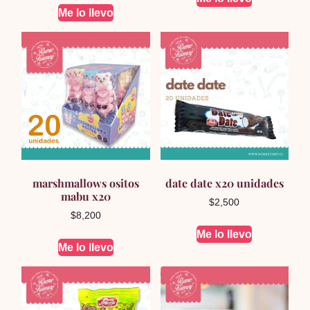
Me lo llevo
marshmallows ositos
date date x20 unidades
mabu x20
$
2,500
$
8,200
Me lo llevo
Me lo llevo