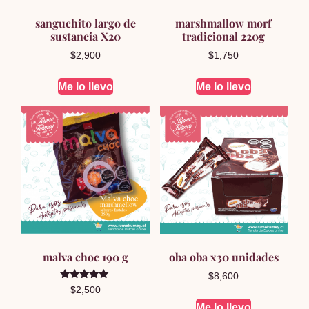
sanguchito largo de
marshmallow morf
sustancia X20
tradicional 220g
$
2,900
$
1,750
Me lo llevo
Me lo llevo
malva choc 190 g
oba oba x30 unidades
$
8,600
Valorado en
$
2,500
5.00
de 5
Me lo llevo