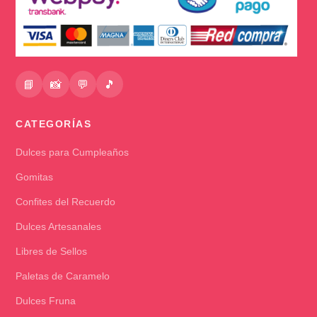
📘
📸
💬
🎵
CATEGORÍAS
Dulces para Cumpleaños
Gomitas
Confites del Recuerdo
Dulces Artesanales
Libres de Sellos
Paletas de Caramelo
Dulces Fruna