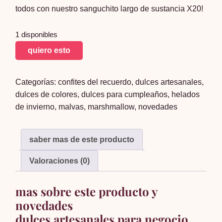
todos con nuestro sanguchito largo de sustancia X20!
1 disponibles
sanguchito
quiero esto
largo
de
Categorías:
confites del recuerdo
,
dulces artesanales
,
sustancia
dulces de colores
,
dulces para cumpleaños
,
helados
X20
de invierno
,
malvas
,
marshmallow
,
novedades
cantidad
saber mas de este producto
Valoraciones (0)
mas sobre este producto y
novedades
dulces artesanales para negocio