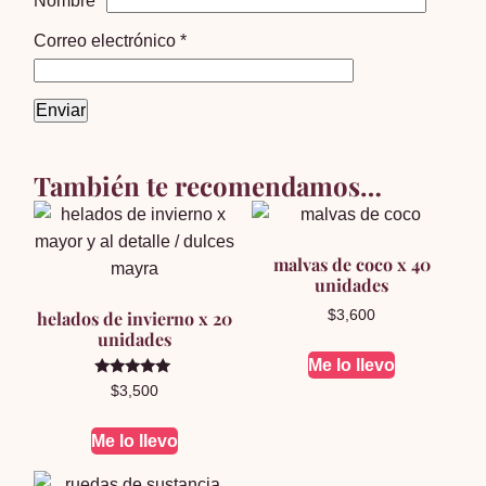
Nombre
*
Correo electrónico
*
También te recomendamos…
malvas de coco x 40
unidades
helados de invierno x 20
$
3,600
unidades
Me lo llevo
Valorado en
$
3,500
5.00
de 5
Me lo llevo