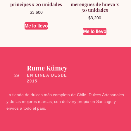
principes x 20 unidades
merengues de huevo x
30 unidades
$
3,600
$
3,200
Me lo llevo
Me lo llevo
Rume Kümey
🍬
La tienda de dulces más completa de Chile. Dulces Artesanales
y de las mejores marcas, con delivery propio en Santiago y
envíos a todo el país.