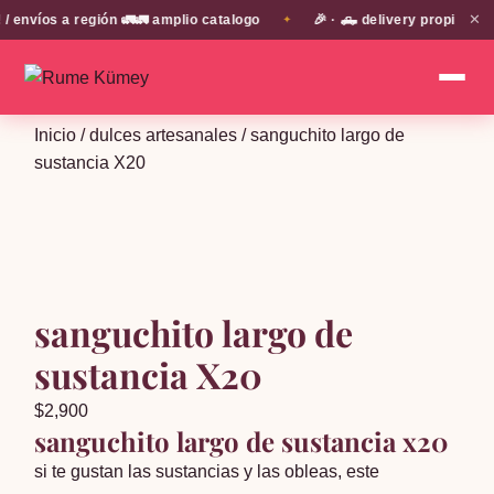
✕
víos a región 🚛🚛 amplio catalogo
🎉 · 🛻 delivery propio en E
✦
Inicio
/
dulces artesanales
/ sanguchito largo de
sustancia X20
sanguchito largo de
sustancia X20
$
2,900
sanguchito largo de sustancia x20
si te gustan las sustancias y las obleas, este