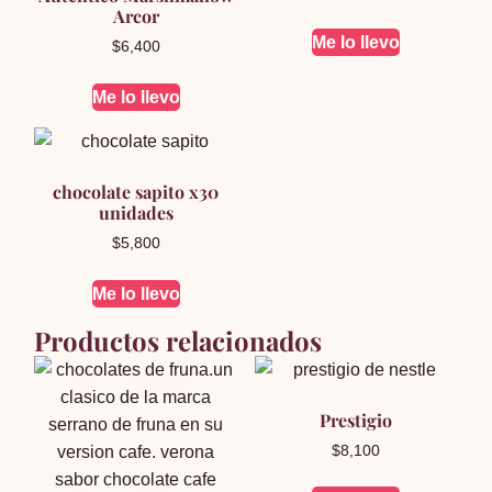
Arcor
Me lo llevo
$
6,400
Me lo llevo
chocolate sapito x30
unidades
$
5,800
Me lo llevo
Productos relacionados
Prestigio
$
8,100