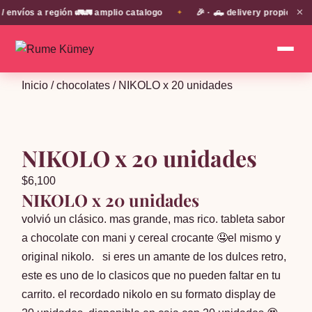
✕
víos a región 🚛🚛 amplio catalogo
🎉 · 🛻 delivery propio en E
✦
Inicio
/
chocolates
/ NIKOLO x 20 unidades
NIKOLO x 20 unidades
$
6,100
NIKOLO x 20 unidades
volvió un clásico. mas grande, mas rico. tableta sabor
a chocolate con mani y cereal crocante 🤤el mismo y
original nikolo. si eres un amante de los dulces retro,
este es uno de lo clasicos que no pueden faltar en tu
carrito. el recordado nikolo en su formato display de