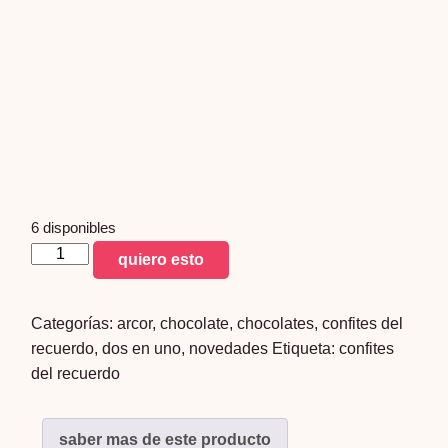
6 disponibles
NIKOLO
quiero esto
x
20
Categorías:
arcor
,
chocolate
,
chocolates
,
confites del
unidades
recuerdo
,
dos en uno
,
novedades
Etiqueta:
confites
cantidad
del recuerdo
saber mas de este producto