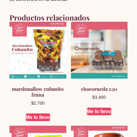
Productos relacionados
marshmallow cubanito
chocorueda x20
fruna
$
3,400
$
2,700
Me lo llevo
Me lo llevo