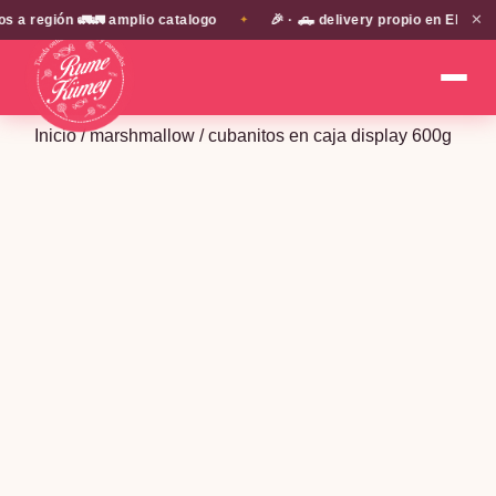
✕
región 🚛🚛 amplio catalogo
🎉 · 🛻 delivery propio en EN TODA 
✦
Inicio
/
marshmallow
/ cubanitos en caja display 600g