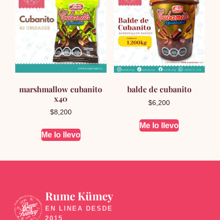
marshmallow cubanito
balde de cubanito
x40
$
6,200
$
8,200
Me lo llevo
Me lo llevo
Rume Kümey
🍬