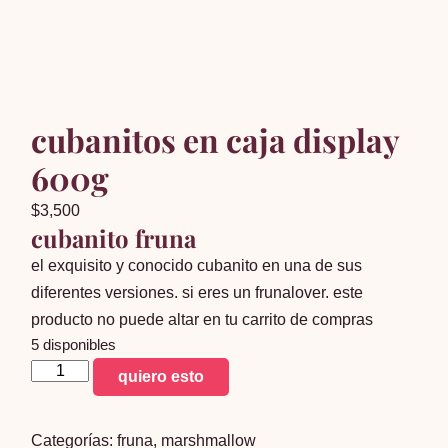
cubanitos en caja display
600g
$
3,500
cubanito fruna
el exquisito y conocido cubanito en una de sus
diferentes versiones. si eres un frunalover. este
producto no puede altar en tu carrito de compras
5 disponibles
cubanitos
quiero esto
en
caja
Categorías:
fruna
,
marshmallow
display