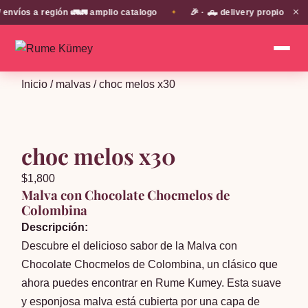
✕
íos a región 🚛🚛 amplio catalogo
🎉 · 🛻 delivery propio en EN
✦
Inicio
/
malvas
/ choc melos x30
choc melos x30
$
1,800
Malva con Chocolate Chocmelos de
Colombina
Descripción:
Descubre el delicioso sabor de la Malva con
Chocolate Chocmelos de Colombina, un clásico que
ahora puedes encontrar en Rume Kumey. Esta suave
y esponjosa malva está cubierta por una capa de