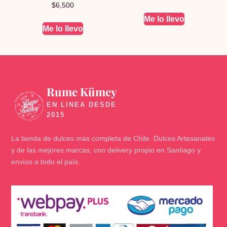
$
6,500
Me lo llevo
Me lo llevo
Rume Kümey
🍬
La tienda de dulces más completa de Chile. Dulces Artesanales
y de las mejores marcas, con delivery propio en Santiago y
envíos a todo el país.