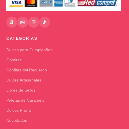
📘
📸
💬
🎵
CATEGORÍAS
Dulces para Cumpleaños
Gomitas
Confites del Recuerdo
Dulces Artesanales
Libres de Sellos
Paletas de Caramelo
Dulces Fruna
Novedades