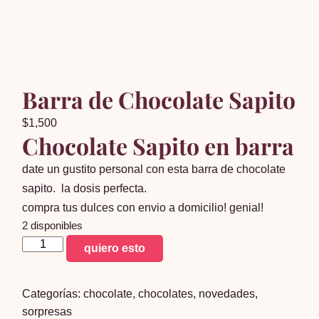
Barra de Chocolate Sapito
$
1,500
Chocolate Sapito en barra
date un gustito personal con esta barra de chocolate
sapito. la dosis perfecta.
compra tus dulces con envio a domicilio! genial!
2 disponibles
Barra
quiero esto
de
Chocolate
Categorías:
chocolate
,
chocolates
,
novedades
,
Sapito
sorpresas
cantidad