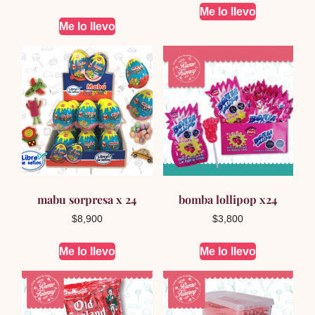
5.00
de 5
Me lo llevo
Me lo llevo
mabu sorpresa x 24
bomba lollipop x24
$
8,900
$
3,800
Me lo llevo
Me lo llevo