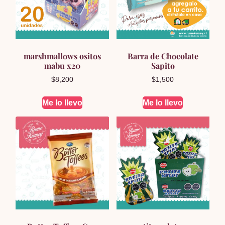
marshmallows ositos
Barra de Chocolate
mabu x20
Sapito
$
8,200
$
1,500
Me lo llevo
Me lo llevo