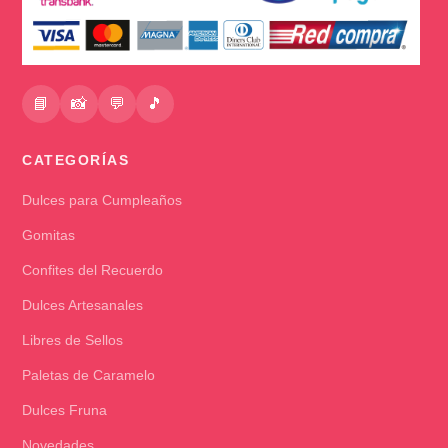
📘
📸
💬
🎵
CATEGORÍAS
Dulces para Cumpleaños
Gomitas
Confites del Recuerdo
Dulces Artesanales
Libres de Sellos
Paletas de Caramelo
Dulces Fruna
Novedades