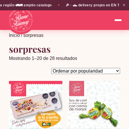
✕
 🚛🚛 amplio catalogo
🎉 · 🛻 delivery propio en EN TODA LA PRO
✦
Inicio
/ sorpresas
sorpresas
Ordenado
Mostrando 1–20 de 28 resultados
por
popularidad