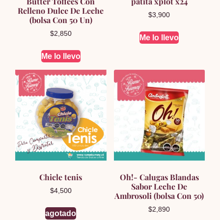
Butter Toffees Con
patita xplot x24
Relleno Dulce De Leche
$
3,900
(bolsa Con 50 Un)
$
2,850
Me lo llevo
Me lo llevo
Chicle tenis
Oh!- Calugas Blandas
Sabor Leche De
$
4,500
Ambrosoli (bolsa Con 50)
$
2,890
agotado