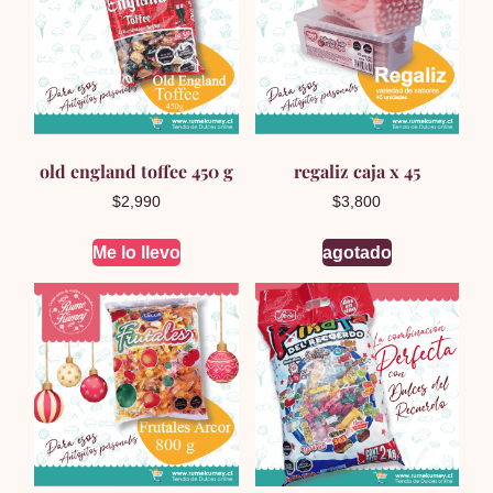
old england toffee 450 g
regaliz caja x 45
$
2,990
$
3,800
Me lo llevo
agotado