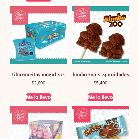
era:
es:
$3,100.
$2,950.
tiburoncitos mogul x12
bimbo zoo x 24 unidades
$
2,600
$
5,400
Me lo llevo
Me lo llevo