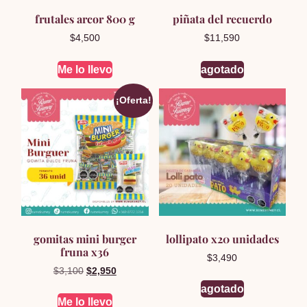
frutales arcor 800 g
piñata del recuerdo
$
4,500
$
11,590
Me lo llevo
agotado
¡Oferta!
gomitas mini burger
lollipato x20 unidades
fruna x36
$
3,490
El
El
$
3,100
$
2,950
precio
precio
agotado
original
actual
Me lo llevo