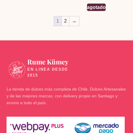
agotado
1
2
→
Rume Kümey
🍬
La tienda de dulces más completa de Chile. Dulces Artesanales
y de las mejores marcas, con delivery propio en Santiago y
envíos a todo el país.