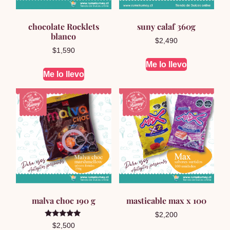
chocolate Rocklets
suny calaf 360g
blanco
$
2,490
$
1,590
Me lo llevo
Me lo llevo
malva choc 190 g
masticable max x 100
$
2,200
Valorado en
$
2,500