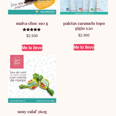
malva choc 190 g
paletas caramelo topo
gigio x20
Valorado en
$
2,900
$
2,500
5.00
de 5
Me lo llevo
Me lo llevo
suny calaf 360g