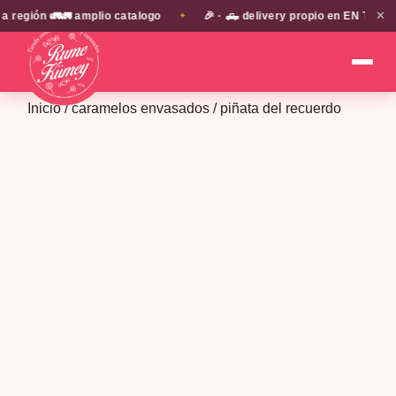
✕
ión 🚛🚛 amplio catalogo
🎉 · 🛻 delivery propio en EN TODA LA 
✦
Inicio
/
caramelos envasados
/ piñata del recuerdo