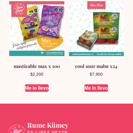
masticable max x 100
cool sour mabu x24
$
2,200
$
7,900
Me lo llevo
Me lo llevo
Rume Kümey
🍬