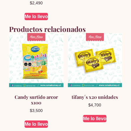
$
2,490
Me lo llevo
Productos relacionados
Candy surtido arcor
tifany´s x20 unidades
x100
$
4,700
$
3,500
Me lo llevo
Me lo llevo