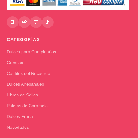
📘
📸
💬
🎵
CATEGORÍAS
Dulces para Cumpleaños
Gomitas
Confites del Recuerdo
Dulces Artesanales
Libres de Sellos
Paletas de Caramelo
Dulces Fruna
Novedades