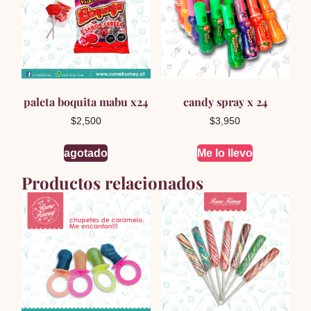
paleta boquita mabu x24
candy spray x 24
$
2,500
$
3,950
agotado
Me lo llevo
Productos relacionados