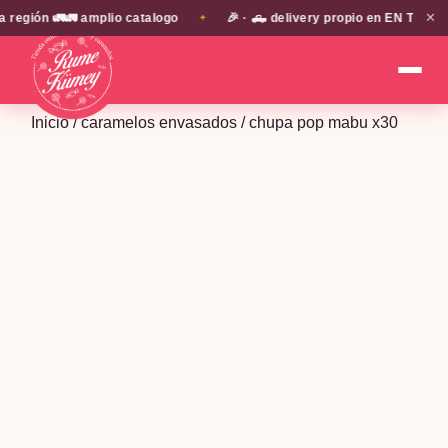
✕
ión 🚛🚛 amplio catalogo
🎉 · 🛻 delivery propio en EN TODA LA 
✦
Inicio
/
caramelos envasados
/ chupa pop mabu x30