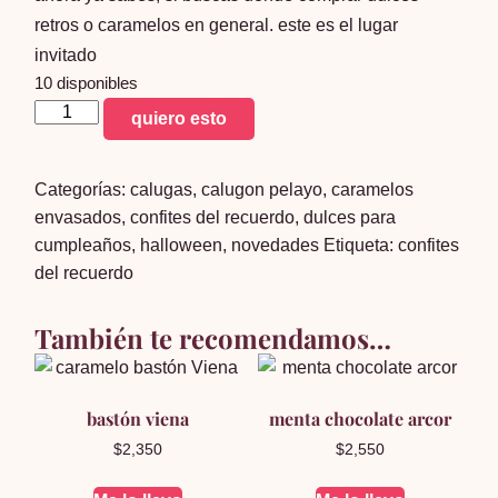
retros o caramelos en general. este es el lugar
invitado
10 disponibles
caramelo
quiero esto
arbolito
430g
Categorías:
calugas
,
calugon pelayo
,
caramelos
cantidad
envasados
,
confites del recuerdo
,
dulces para
cumpleaños
,
halloween
,
novedades
Etiqueta:
confites
del recuerdo
También te recomendamos…
bastón viena
menta chocolate arcor
$
2,350
$
2,550