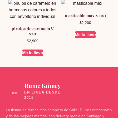
masticable max x 100
$
2,200
pirulos de caramelo V
x20
Me lo llevo
$
2,900
Me lo llevo
Rume Kümey
🍬
La tienda de dulces más completa de Chile. Dulces Artesanales
y de las mejores marcas, con delivery propio en Santiago y