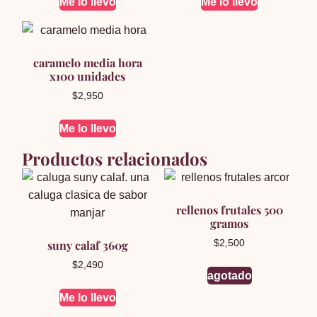
Me lo llevo
Me lo llevo
caramelo media hora
x100 unidades
$
2,950
Me lo llevo
Productos relacionados
rellenos frutales 500
gramos
suny calaf 360g
$
2,500
$
2,490
agotado
Me lo llevo