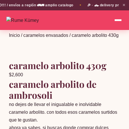
✕
/ envíos a región 🚛🚛 amplio catalogo
🎉 · 🛻 delivery propio 
✦
Inicio
/
caramelos envasados
/ caramelo arbolito 430g
caramelo arbolito 430g
$
2,600
caramelo arbolito de
ambrosoli
no dejes de llevar el inigualable e inolvidable
caramelo arbolito. con todos esos caramelos surtidos
que te gustan.
ahora ya sabes, si buscas donde comprar dulces