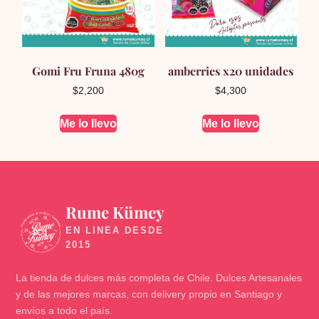
Gomi Fru Fruna 480g
amberries x20 unidades
$
2,200
$
4,300
Me lo llevo
Me lo llevo
Rume Kümey
🍬
La tienda de dulces más completa de Chile. Dulces Artesanales
y de las mejores marcas, con delivery propio en Santiago y
envíos a todo el país.