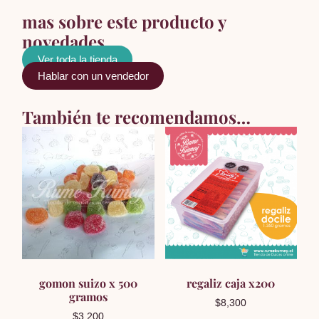
mas sobre este producto y
novedades
Ver toda la tienda
Hablar con un vendedor
También te recomendamos…
gomon suizo x 500
regaliz caja x200
gramos
$
8,300
$
3,200