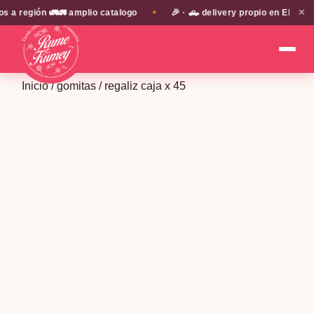
✕
región 🚛🚛 amplio catalogo
🎉 · 🛻 delivery propio en EN TODA 
✦
Inicio
/
gomitas
/ regaliz caja x 45