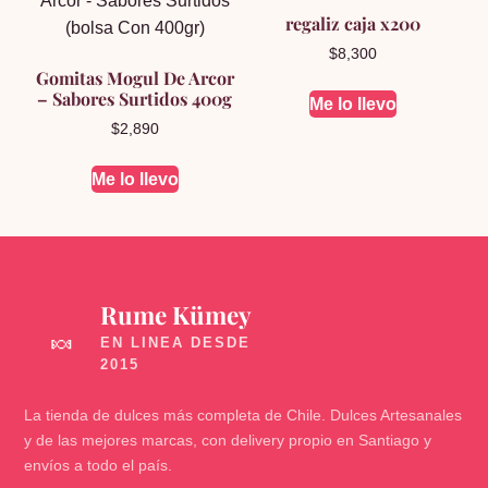
regaliz caja x200
$
8,300
Gomitas Mogul De Arcor
– Sabores Surtidos 400g
Me lo llevo
$
2,890
Me lo llevo
Rume Kümey
🍬
La tienda de dulces más completa de Chile. Dulces Artesanales
y de las mejores marcas, con delivery propio en Santiago y
envíos a todo el país.