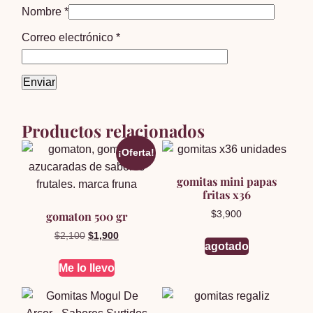
Nombre
*
Correo electrónico
*
Productos relacionados
¡Oferta!
gomitas mini papas
fritas x36
gomaton 500 gr
$
3,900
El
El
$
2,100
$
1,900
agotado
precio
precio
original
actual
Me lo llevo
era:
es:
$2,100.
$1,900.