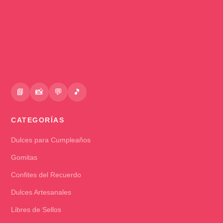
📘
📸
💬
🎵
CATEGORÍAS
Dulces para Cumpleaños
Gomitas
Confites del Recuerdo
Dulces Artesanales
Libres de Sellos