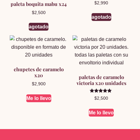
paleta boquita mabu x24
$
2,990
$
2,500
agotado
agotado
chupetes de caramelo
x20
paletas de caramelo
victoria x20 unidades
$
2,900
Valorado en
Me lo llevo
$
2,500
5.00
de 5
Me lo llevo