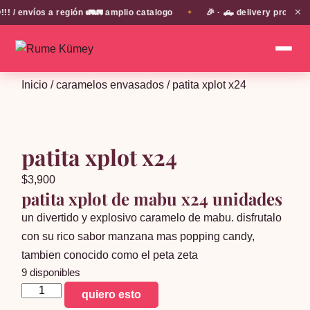
✕
envíos a región 🚛🚛 amplio catalogo
🎉 · 🛻 delivery propio en
✦
Inicio
/
caramelos envasados
/ patita xplot x24
patita xplot x24
$
3,900
patita xplot de mabu x24 unidades
un divertido y explosivo caramelo de mabu. disfrutalo
con su rico sabor manzana mas popping candy,
tambien conocido como el peta zeta
9 disponibles
patita
quiero esto
xplot