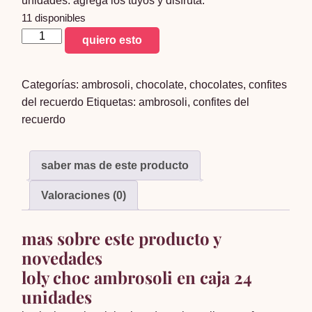
unidades. agrega los tuyos y disfruta.
11 disponibles
loly
quiero esto
choc
x
Categorías:
ambrosoli
,
chocolate
,
chocolates
,
confites
24
del recuerdo
Etiquetas:
ambrosoli
,
confites del
cantidad
recuerdo
saber mas de este producto
Valoraciones (0)
mas sobre este producto y
novedades
loly choc ambrosoli en caja 24
unidades