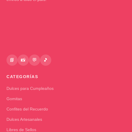
📘
📸
💬
🎵
CATEGORÍAS
Dulces para Cumpleaños
Gomitas
Confites del Recuerdo
Dulces Artesanales
Libres de Sellos