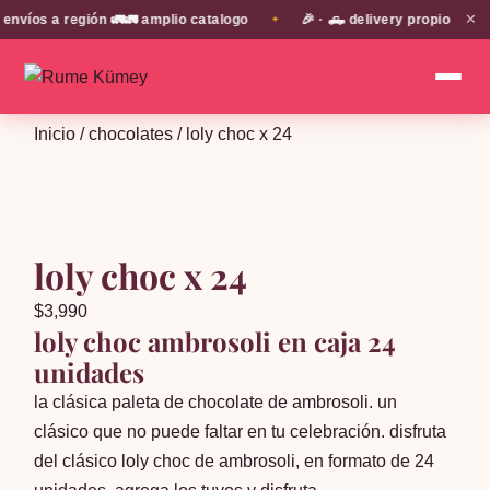
✕
os a región 🚛🚛 amplio catalogo
🎉 · 🛻 delivery propio en EN 
✦
Inicio
/
chocolates
/ loly choc x 24
loly choc x 24
$
3,990
loly choc ambrosoli en caja 24
unidades
la clásica paleta de chocolate de ambrosoli. un
clásico que no puede faltar en tu celebración. disfruta
del clásico loly choc de ambrosoli, en formato de 24