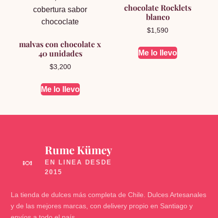
chocolate Rocklets
blanco
$
1,590
malvas con chocolate x
40 unidades
Me lo llevo
$
3,200
Me lo llevo
Rume Kümey
🍬
La tienda de dulces más completa de Chile. Dulces Artesanales
y de las mejores marcas, con delivery propio en Santiago y
envíos a todo el país.