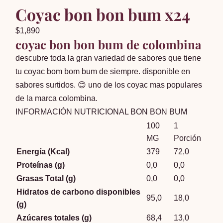
Coyac bon bon bum x24
$
1,890
coyac bon bon bum de colombina
descubre toda la gran variedad de sabores que tiene
tu coyac bom bom bum de siempre. disponible en
sabores surtidos. 😊 uno de los coyac mas populares
de la marca colombina.
INFORMACIÓN NUTRICIONAL BON BON BUM
100
1
MG
Porción
Energía (Kcal)
379
72,0
Proteínas (g)
0,0
0,0
Grasas Total (g)
0,0
0,0
Hidratos de carbono disponibles
95,0
18,0
(g)
Azúcares totales (g)
68,4
13,0