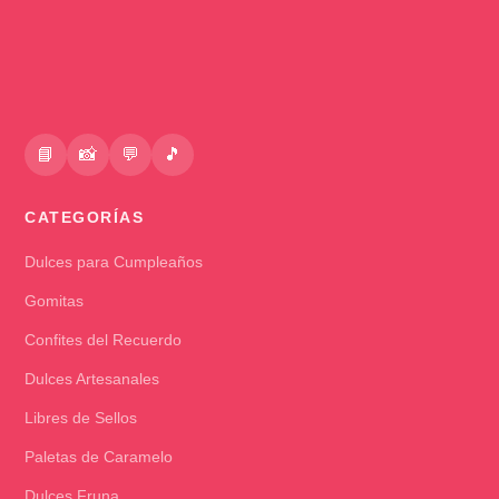
📘
📸
💬
🎵
CATEGORÍAS
Dulces para Cumpleaños
Gomitas
Confites del Recuerdo
Dulces Artesanales
Libres de Sellos
Paletas de Caramelo
Dulces Fruna