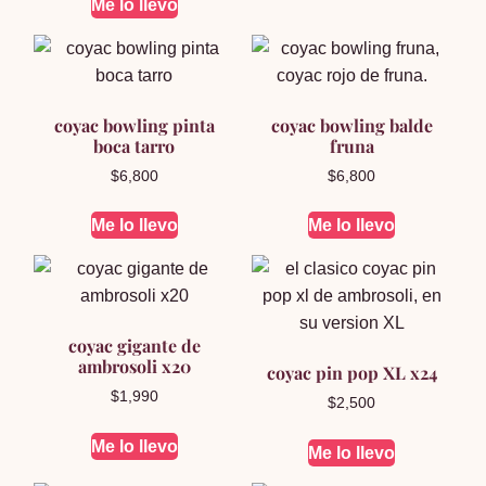
Me lo llevo
coyac bowling pinta
coyac bowling balde
boca tarro
fruna
$
6,800
$
6,800
Me lo llevo
Me lo llevo
coyac gigante de
ambrosoli x20
coyac pin pop XL x24
$
1,990
$
2,500
Me lo llevo
Me lo llevo