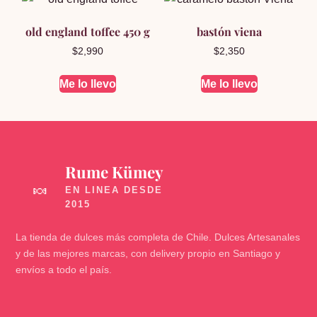
old england toffee 450 g
bastón viena
$
2,990
$
2,350
Me lo llevo
Me lo llevo
Rume Kümey
🍬
La tienda de dulces más completa de Chile. Dulces Artesanales
y de las mejores marcas, con delivery propio en Santiago y
envíos a todo el país.