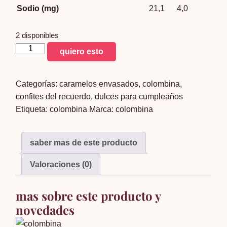
Sodio (mg)
21,1
4,0
2 disponibles
Coyac
quiero esto
bon
bon
Categorías:
caramelos envasados
,
colombina
,
bum
confites del recuerdo
,
dulces para cumpleaños
x24
Etiqueta:
colombina
Marca:
colombina
cantidad
saber mas de este producto
Valoraciones (0)
mas sobre este producto y
novedades