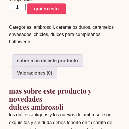
coyac
quiero esto
pin
pop
Categorías:
ambrosoli
,
caramelos duros
,
caramelos
surtido
envasados
,
chicles
,
dulces para cumpleaños
,
x24
halloween
cantidad
saber mas de este producto
Valoraciones (0)
mas sobre este producto y
novedades
dulces ambrosoli
los dulces antiguos y los nuevos de ambrosoli son
exquisitos y sin duda debes tenerlo en tu carrito de