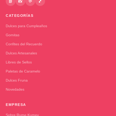
📘
📸
💬
🎵
CATEGORÍAS
Dulces para Cumpleaños
Gomitas
Confites del Recuerdo
Dulces Artesanales
Libres de Sellos
Paletas de Caramelo
Dulces Fruna
Novedades
EMPRESA
Sobre Rume Kumey