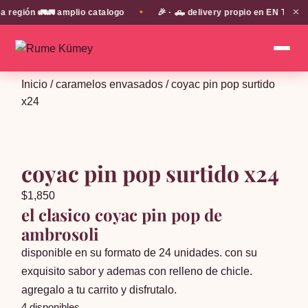
✕
egión 🚛🚛 amplio catalogo
🎉 · 🛻 delivery propio en EN TODA L
✦
Inicio
/
caramelos envasados
/ coyac pin pop surtido
x24
coyac pin pop surtido x24
$
1,850
el clasico coyac pin pop de
ambrosoli
disponible en su formato de 24 unidades. con su
exquisito sabor y ademas con relleno de chicle.
agregalo a tu carrito y disfrutalo.
4 disponibles