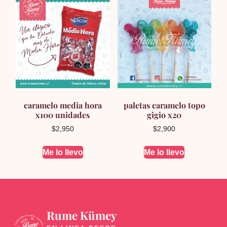
caramelo media hora
paletas caramelo topo
x100 unidades
gigio x20
$
2,950
$
2,900
Me lo llevo
Me lo llevo
Rume Kümey