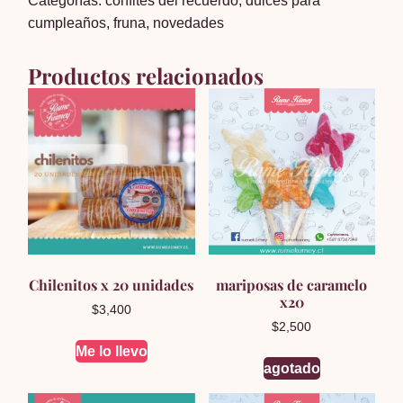
Categorías:
confites del recuerdo
,
dulces para
boca
cumpleaños
,
fruna
,
novedades
tarro
cantidad
Productos relacionados
Chilenitos x 20 unidades
mariposas de caramelo
x20
$
3,400
$
2,500
Me lo llevo
agotado