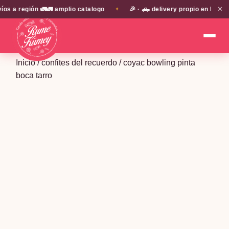
✕
a región 🚛🚛 amplio catalogo
🎉 · 🛻 delivery propio en EN TOD
✦
Inicio
/
confites del recuerdo
/ coyac bowling pinta
boca tarro