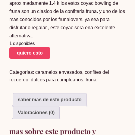
aproximadamente 1.4 kilos estos coyac bowling de
fruna son un clasico de la confiteria fruna. y uno de los
mas conocidos por los frunalovers. ya sea para
disfrutar o regalar , este coyac sera ena excelente
alternativa.
1 disponibles
coyac
quiero esto
bowling
balde
Categorías:
caramelos envasados
,
confites del
fruna
recuerdo
,
dulces para cumpleaños
,
fruna
cantidad
saber mas de este producto
Valoraciones (0)
mas sobre este producto y