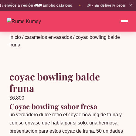
✕
víos a región 🚛🚛 amplio catalogo
🎉 · 🛻 delivery propio en E
✦
Inicio
/
caramelos envasados
/ coyac bowling balde
fruna
coyac bowling balde
fruna
$
6,800
Coyac bowling sabor fresa
un verdadero dulce retro el coyac bowling de fruna y
con su envase que habla por si solo. una hermosa
presentación para estos coyac de fruna. 50 unidades