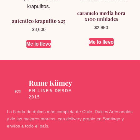
caramelo media hora
x100 unidades
autentico krapulito x25
$
2,950
$
3,600
Me lo llevo
Me lo llevo
Rume Kümey
🍬
La tienda de dulces más completa de Chile. Dulces Artesanales
y de las mejores marcas, con delivery propio en Santiago y
envíos a todo el país.