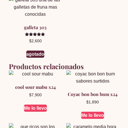
galleta 303
Valorado en
$
2,600
5.00
de 5
agotado
Productos relacionados
cool sour mabu x24
Coyac bon bon bum x24
$
7,900
$
1,890
Me lo llevo
Me lo llevo