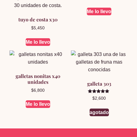
Me lo llevo
tuyo de costa x30
$
5,450
Me lo llevo
galletas nonitas x40
unidades
galleta 303
$
6,800
Valorado en
$
2,600
5.00
Me lo llevo
de 5
agotado