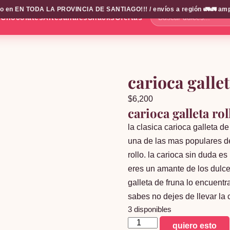
 en EN TODA LA PROVINCIA DE SANTIAGO!!! / envíos a región 🚛🚛 amplio 
s
Chocolates
Artesanales
Snacks
Ofertas
Buscar
dulces...
carioca galle
$
6,200
carioca galleta ro
la clasica carioca galleta d
una de las mas populares de 
rollo. la carioca sin duda e
eres un amante de los dulces
galleta de fruna lo encuent
sabes no dejes de llevar la 
3 disponibles
carioca
quiero esto