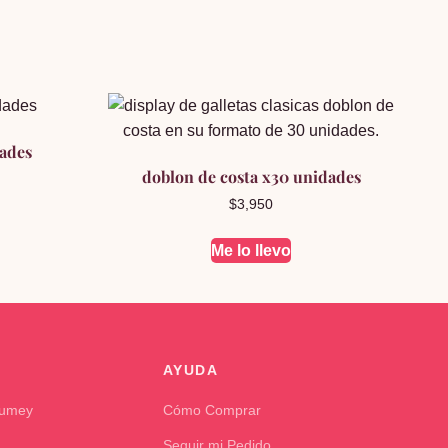
dades
doblon de costa x30 unidades
$
3,950
Me lo llevo
AYUDA
Kumey
Cómo Comprar
Seguir mi Pedido