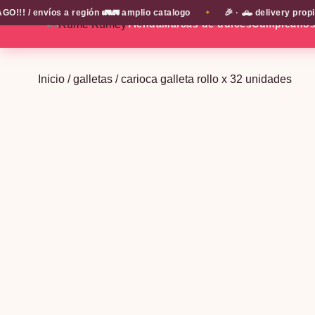
 / envíos a región 🚛🚛 amplio catalogo
🎉 · 🛻 delivery propio
✦
Tienda
Marcas de dulces
Cumpleaño
Inicio
/
galletas
/ carioca galleta rollo x 32 unidades