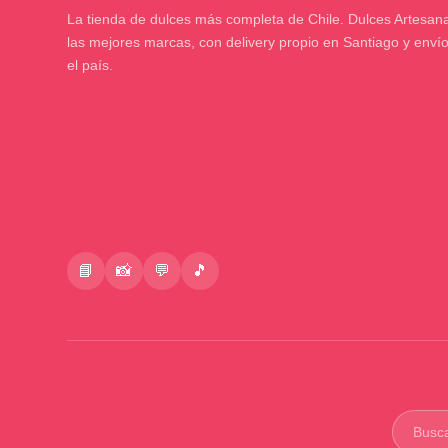
La tienda de dulces más completa de Chile. Dulces Artesana
las mejores marcas, con delivery propio en Santiago y enví
el país.
📘
📸
💬
🎵
Buscar
product