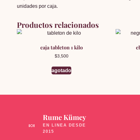
unidades por caja.
Productos relacionados
caja tableton 1 kilo
c
$
3,500
agotado
Rume Kümey
🍬