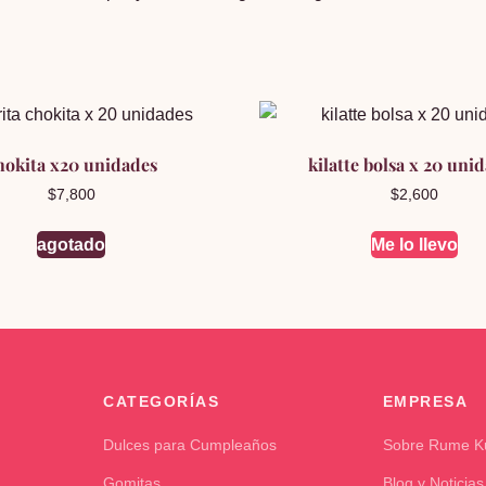
hokita x20 unidades
kilatte bolsa x 20 uni
$
7,800
$
2,600
agotado
Me lo llevo
CATEGORÍAS
EMPRESA
Dulces para Cumpleaños
Sobre Rume 
Gomitas
Blog y Noticias