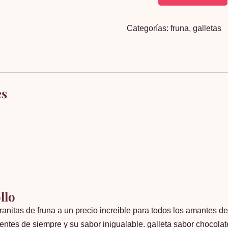
galleta
rollo
Categorías:
fruna
,
galletas
x
32
unidades
cantidad
es
llo
rranitas de fruna a un precio increible para todos los amantes d
ientes de siempre y su sabor inigualable. galleta sabor chocola