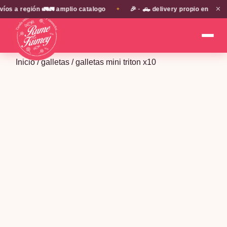
✕
a región 🚛🚛 amplio catalogo
🎉 · 🛻 delivery propio en EN TOD
✦
Inicio
/
galletas
/ galletas mini triton x10