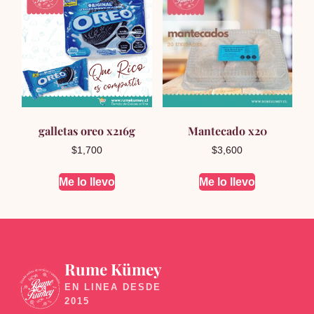
galletas oreo x216g
Mantecado x20
$
1,700
$
3,600
Me lo llevo
Me lo llevo
Rume Kümey
🍬