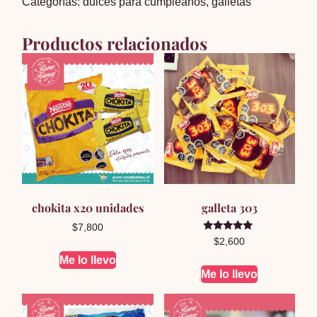
Categorías:
dulces para cumpleaños
,
galletas
x10
cantidad
Productos relacionados
chokita x20 unidades
galleta 303
$
7,800
Valorado en
$
2,600
5.00
de 5
Me lo llevo
Me lo llevo