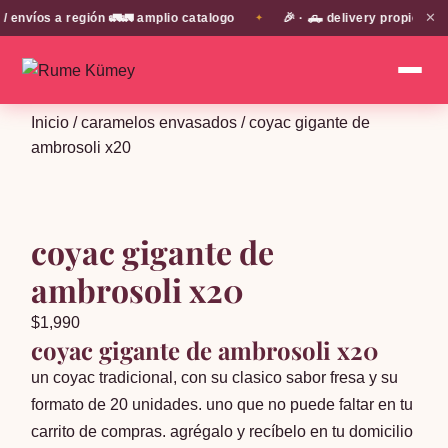
✕
nvíos a región 🚛🚛 amplio catalogo
🎉 · 🛻 delivery propio en E
✦
Inicio
/
caramelos envasados
/ coyac gigante de
ambrosoli x20
coyac gigante de
ambrosoli x20
$
1,990
coyac gigante de ambrosoli x20
un coyac tradicional, con su clasico sabor fresa y su
formato de 20 unidades. uno que no puede faltar en tu
carrito de compras. agrégalo y recíbelo en tu domicilio