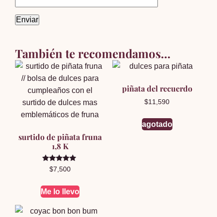
También te recomendamos…
piñata del recuerdo
$
11,590
agotado
surtido de piñata fruna
1,8 K
Valorado en
$
7,500
5.00
de 5
Me lo llevo