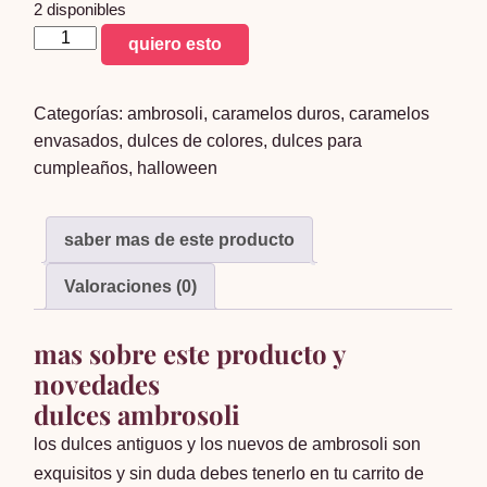
2 disponibles
coyac
quiero esto
gigante
de
Categorías:
ambrosoli
,
caramelos duros
,
caramelos
ambrosoli
envasados
,
dulces de colores
,
dulces para
x20
cumpleaños
,
halloween
cantidad
saber mas de este producto
Valoraciones (0)
mas sobre este producto y
novedades
dulces ambrosoli
los dulces antiguos y los nuevos de ambrosoli son
exquisitos y sin duda debes tenerlo en tu carrito de