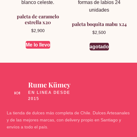
paleta de caramelo
estrella x20
paleta boquita mabu x24
$
2,900
$
2,500
Me lo llevo
agotado
Rume Kümey
🍬
La tienda de dulces más completa de Chile. Dulces Artesanales
y de las mejores marcas, con delivery propio en Santiago y
envíos a todo el país.