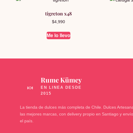
tigreton x48
$
4,990
Me lo llevo
Rume Kümey
🍬
La tienda de dulces más completa de Chile. Dulces Artesana
las mejores marcas, con delivery propio en Santiago y enví
el país.