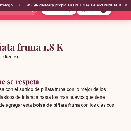
✕
🎉 · 🛻 delivery propio en EN TODA LA PROVINCIA DE SANTIAGO!!!
✦
🔍
💬 WhatsApp
🛒 Carrito
0
ñata fruna 1,8 K
 cliente)
e se respeta
sa con el surtido de piñata fruna con lo mejor de los
clasicos de infancia hasta los mas nuevos que tiene
 de agregar esta
bolsa de piñata fruna
con los clásicos