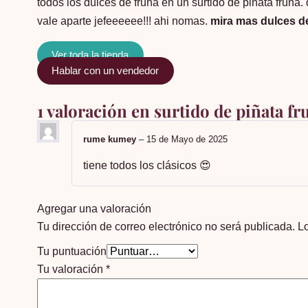
todos los dulces de fruna en un surtido de piñata fruna.
vale aparte jefeeeeee!!! ahi nomas.
mira mas dulces d
Ver toda la tienda
Hablar con un vendedor
1 valoración en
surtido de piñata fr
rume kumey
–
15 de Mayo de 2025
tiene todos los clásicos 😍
Agregar una valoración
Tu dirección de correo electrónico no será publicada.
L
Tu puntuación
Tu valoración
*