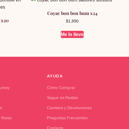
Coyac bon bon bum x24
 x20
$
1,890
Me lo llevo
AYUDA
Kumey
Cómo Comprar
Seguir mi Pedido
s
Cambios y Devoluciones
 Rutas
Preguntas Frecuentes
Contacto