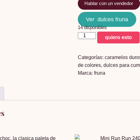
Hablar con un vendedor
Ver dulces fruna
14 disponibles
surtido
quiero esto
de
piñata
Categorías:
caramelos duro
fruna
de colores
,
dulces para cu
1,8
Marca:
fruna
K
cantidad
es