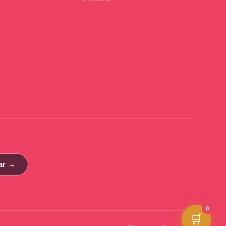
ar →
0
🛒