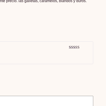
nte precio. las galletas, caramelos, blandos y duros.
Valorado en
5
de 5