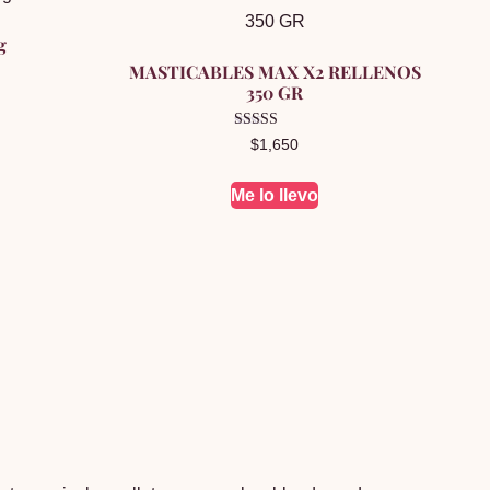
g
MASTICABLES MAX X2 RELLENOS
350 GR
Valorado en
$
1,650
5.00
de 5
Me lo llevo