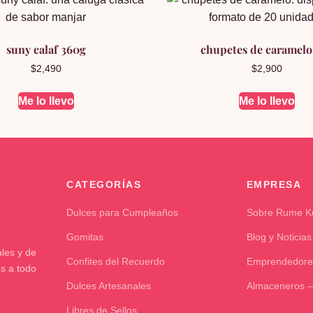
suny calaf 360g
chupetes de caramelo
$
2,490
$
2,900
Me lo llevo
Me lo llevo
CATEGORÍAS
EMPRESA
Dulces para Cumpleaños
Sobre Rume 
Gomitas
Blog y Noticias
les y de
Confites del Recuerdo
Emprendedore
os a todo
Dulces Artesanales
Almaceneros –
Libres de Sellos