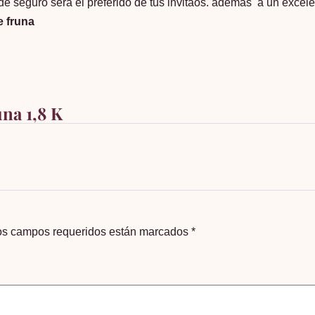
 de seguro sera el preferido de tus invitaos. además a un excele
e fruna
una 1,8 K
os campos requeridos están marcados
*