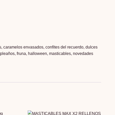
s
,
caramelos envasados
,
confites del recuerdo
,
dulces
mpleaños
,
fruna
,
halloween
,
masticables
,
novedades