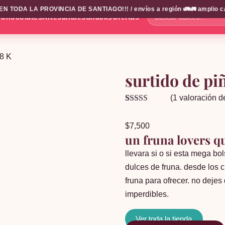
DA LA PROVINCIA DE SANTIAGO!!! / envíos a región 🚛🚛 amplio catalogo
s
Chocolates
Artesanales
Snacks
Ofertas
Buscar
dulces...
,8 K
surtido de pi
(
1
valoración de
Valorado
1
5.00
sobre 5
$
7,500
basado en
puntuación
un fruna lovers qu
de cliente
llevara si o si esta mega bol
dulces de fruna. desde los 
fruna para ofrecer. no dejes
imperdibles.
Ver toda la tienda