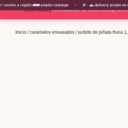
 a región 🚛🚛 amplio catalogo
🎉 · 🛻 delivery propio en EN TO
✦
Tienda
Marcas de dulces
Cumpleaño
Inicio
/
caramelos envasados
/ surtido de piñata fruna 1