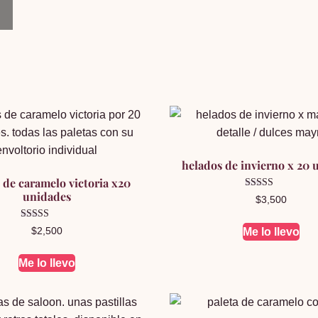
helados de invierno x 20 
 de caramelo victoria x20
unidades
Valorado en
$
3,500
5.00
de 5
Valorado en
$
2,500
Me lo llevo
5.00
de 5
Me lo llevo