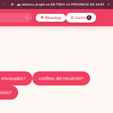
✕
 · 🛻 delivery propio en EN TODA LA PROVINCIA DE SANTIAGO!!! / envío
🔍
💬 WhatsApp
🛒 Carrito
0
s envasados?
confites del recuerdo?
letas?