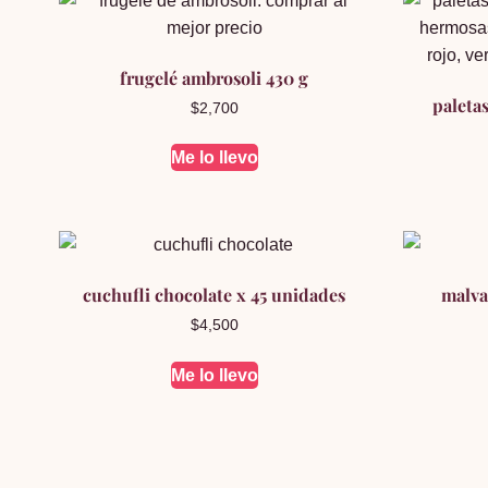
frugelé ambrosoli 430 g
paleta
$
2,700
Me lo llevo
cuchufli chocolate x 45 unidades
malva
$
4,500
Me lo llevo