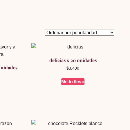
delicias x 20 unidades
unidades
$
3,400
Me lo llevo