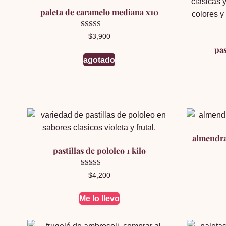
paleta de caramelo mediana x10
Valorado en
$
3,900
5.00
de 5
pas
agotado
almendra
pastillas de pololeo 1 kilo
Valorado en
$
4,200
5.00
de 5
Me lo llevo