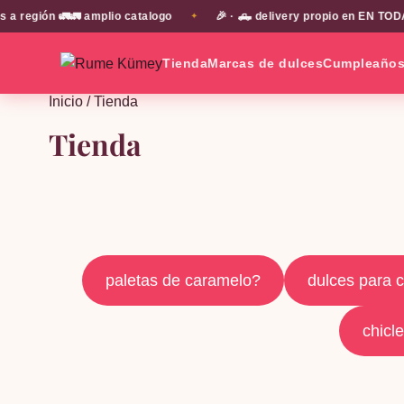
n 🚛🚛 amplio catalogo
🎉 · 🛻 delivery propio en EN TODA LA PR
✦
Tienda
Marcas de dulces
Cumpleaño
Inicio
/ Tienda
Tienda
paletas de caramelo?
dulces para 
chicl