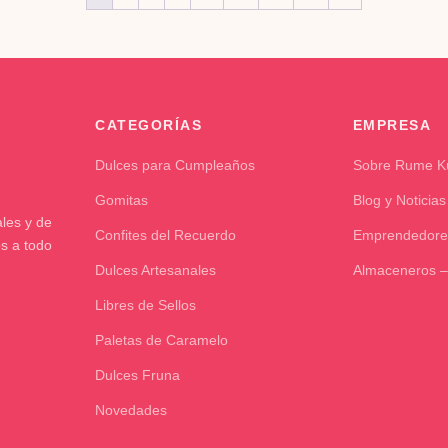
CATEGORÍAS
EMPRESA
Dulces para Cumpleaños
Sobre Rume 
Gomitas
Blog y Noticias
les y de
Confites del Recuerdo
Emprendedore
os a todo
Dulces Artesanales
Almaceneros –
Libres de Sellos
Paletas de Caramelo
Dulces Fruna
Novedades