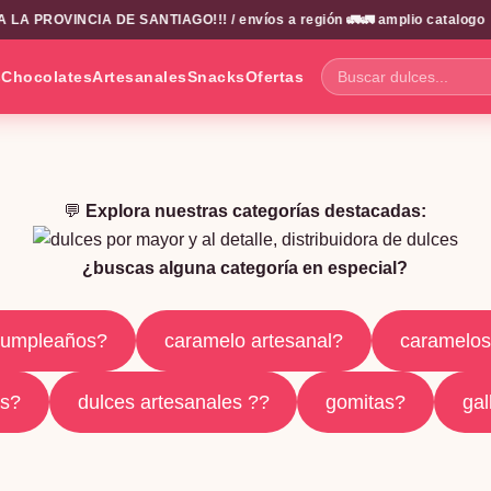
OVINCIA DE SANTIAGO!!! / envíos a región 🚛🚛 amplio catalogo

✦
s
Chocolates
Artesanales
Snacks
Ofertas
Buscar
dulces...
💬
Explora nuestras categorías destacadas:
¿buscas alguna categoría en especial?
cumpleaños?
caramelo artesanal?
caramelo
es?
dulces artesanales ?‍?
gomitas?
gal