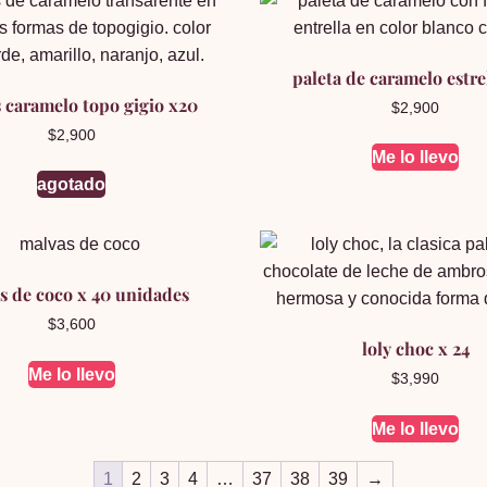
paleta de caramelo estre
s caramelo topo gigio x20
$
2,900
$
2,900
Me lo llevo
agotado
s de coco x 40 unidades
$
3,600
loly choc x 24
Me lo llevo
$
3,990
Me lo llevo
1
2
3
4
…
37
38
39
→