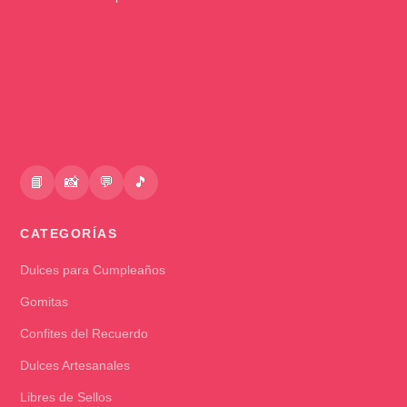
📘
📸
💬
🎵
CATEGORÍAS
Dulces para Cumpleaños
Gomitas
Confites del Recuerdo
Dulces Artesanales
Libres de Sellos