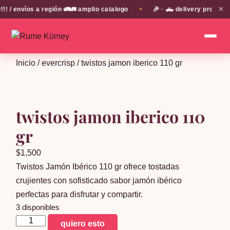
✕
 envíos a región 🚛🚛 amplio catalogo
🎉 · 🛻 delivery propio e
✦
Inicio
/
evercrisp
/ twistos jamon iberico 110 gr
twistos jamon iberico 110
gr
$
1,500
Twistos Jamón Ibérico 110 gr ofrece tostadas
crujientes con sofisticado sabor jamón ibérico
perfectas para disfrutar y compartir.
3 disponibles
twistos
quiero esto