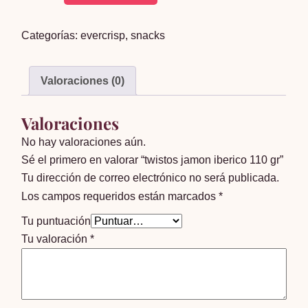
jamon
iberico
Categorías:
evercrisp
,
snacks
110
gr
cantidad
Valoraciones (0)
Valoraciones
No hay valoraciones aún.
Sé el primero en valorar “twistos jamon iberico 110 gr”
Tu dirección de correo electrónico no será publicada.
Los campos requeridos están marcados
*
Tu puntuación
Tu valoración
*