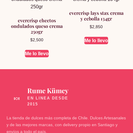
evercrisp lays stax crema
y cebolla 134gr
evercrisp cheetos
ondulados queso crema
$
2,850
250gr
$
2,500
Me lo llevo
Me lo llevo
Rume Kümey
🍬
La tienda de dulces más completa de Chile. Dulces Artesanales
y de las mejores marcas, con delivery propio en Santiago y
envíos a todo el país.