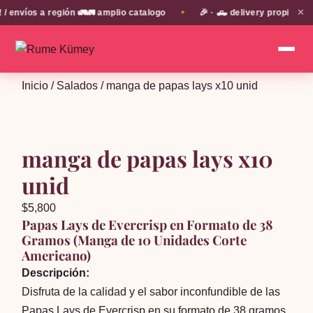
✕
víos a región 🚛🚛 amplio catalogo
🎉 · 🛻 delivery propio en E
✦
Inicio
/
Salados
/ manga de papas lays x10 unid
manga de papas lays x10
unid
$
5,800
Papas Lays de Evercrisp en Formato de 38
Gramos (Manga de 10 Unidades Corte
Americano)
Descripción:
Disfruta de la calidad y el sabor inconfundible de las
Papas Lays de Evercrisp en su formato de 38 gramos,