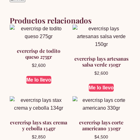
Productos relacionados
evercrisp de todito
queso 275gr
evercrisp lays artesanas
salsa verde 150gr
$
2,600
$
2,600
Me lo llevo
Me lo llevo
evercrisp lays stax crema
evercrisp lays corte
y cebolla 134gr
americano 330gr
$
2,850
$
4,500