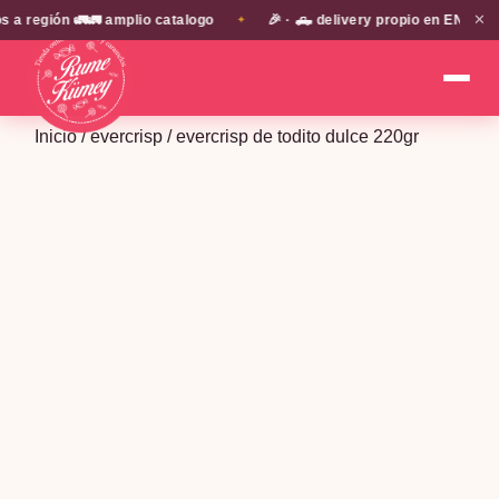
✕
región 🚛🚛 amplio catalogo
🎉 · 🛻 delivery propio en EN TODA 
✦
Inicio
/
evercrisp
/ evercrisp de todito dulce 220gr