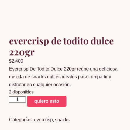
evercrisp de todito dulce
220gr
$
2,400
Evercrisp De Todito Dulce 220gr reúne una deliciosa
mezcla de snacks dulces ideales para compartir y
disfrutar en cualquier ocasión.
2 disponibles
evercrisp
quiero esto
de
todito
Categorías:
evercrisp
,
snacks
dulce
220gr