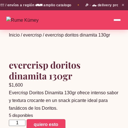
✕
 envíos a región 🚛🚛 amplio catalogo
🎉 · 🛻 delivery propio e
✦
Inicio
/
evercrisp
/ evercrisp doritos dinamita 130gr
evercrisp doritos
dinamita 130gr
$
1,600
Evercrisp Doritos Dinamita 130gr ofrece intenso sabor
y textura crocante en un snack picante ideal para
fanáticos de los Doritos.
5 disponibles
evercrisp
quiero esto