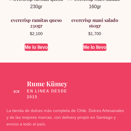
evercrisp ramitas queso
evercrisp mani salado
230gr
160gr
$
2,100
$
1,700
Me lo llevo
Me lo llevo
Rume Kümey
🍬
La tienda de dulces más completa de Chile. Dulces Artesanales
y de las mejores marcas, con delivery propio en Santiago y
envíos a todo el país.