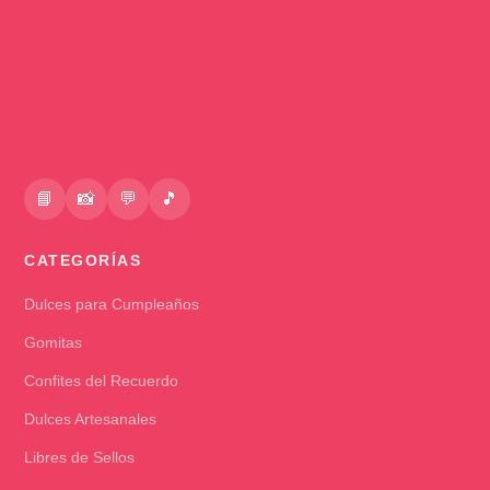
📘
📸
💬
🎵
CATEGORÍAS
Dulces para Cumpleaños
Gomitas
Confites del Recuerdo
Dulces Artesanales
Libres de Sellos