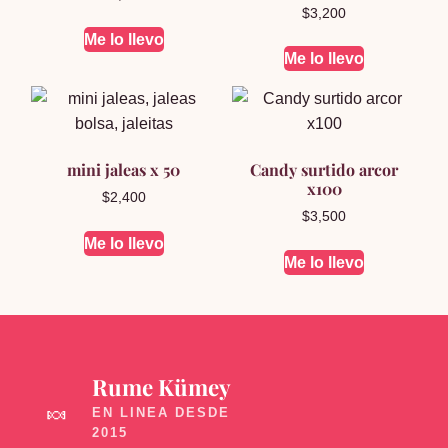
$
3,200
Me lo llevo
Me lo llevo
mini jaleas x 50
Candy surtido arcor
x100
$
2,400
$
3,500
Me lo llevo
Me lo llevo
Rume Kümey
🍬