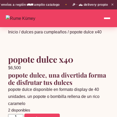
✕
íos a región 🚛🚛 amplio catalogo
🎉 · 🛻 delivery propio en EN
✦
Inicio
/
dulces para cumpleaños
/ popote dulce x40
popote dulce x40
$
6,500
popote dulce, una divertida forma
de disfrutar tus dulces
popote dulce disponible en formato display de 40
unidades. un popote o bombilla rellena de un rico
caramelo
2 disponibles
popote